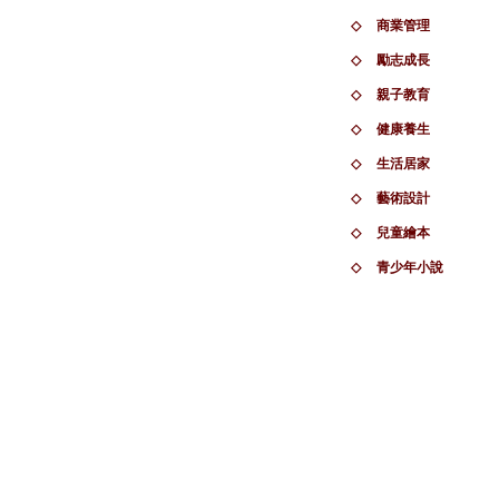
◇
商業管理
◇
勵志成長
◇
親子教育
◇
健康養生
◇
生活居家
◇
藝術設計
◇
兒童繪本
◇
青少年小說