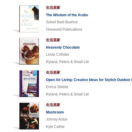
生活居家
The Wisdom of the Arabs
Suheil Badi Bushrui
Oneworld Publications
生活居家
Heavenly Chocolate
Linda Collister
Ryland, Peters & Small Ltd
生活居家
Open Air Living: Creative Ideas for Stylish Outdoor 
Enrica Stabile
Ryland, Peters & Small Ltd
生活居家
Mushroom
Johnny Acton
Kyle Cathie