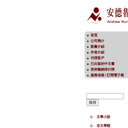
首頁
◆
公司簡介
◆
新書介紹
◆
作者介紹
◆
代理客戶
◆
已出版的中文書
◆
英美暢銷排行榜
◆
服務信箱 / 訂閱電子報
◆
◇
文學小說
◇
非文學類