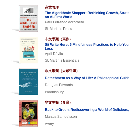
商業管理
The Algorithmic Shopper: Rethinking Growth, Strat
an AI-First World
Paul Ferrando Accornero
St. Martin’s Press
非文學類（寫作）
Sit Write Here: 6 Mindfulness Practices to Help You
Less
April Dávila
St. Martin’s Essentials
非文學類（大眾哲學）
Detachment as a Way of Life: A Philosophical Guide
Douglas Edwards
Bloomsbury
非文學類（食譜）
Back to Green: Rediscovering a World of Delicious,
Marcus Samuelsson
Avery