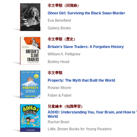
非文學類（回憶錄）
Ghost Girl: Surviving the Black Swan Murder
Eva Benefield
Gallery Books
非文學類（歷史）
Britain's Slave Traders: A Forgotten History
William A. Pettigrew
Bodley Head
非文學類
Property: The Myth that Built the World
Rowan Moore
Faber & Faber
兒童繪本（知識學習）
ADHD: Understanding You, Your Brain, and How to T
World
Rachel Brain
Little, Brown Books for Young Readers