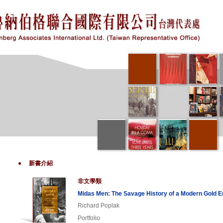
●
新書介紹
非文學類
Midas Men: The Savage History of a Modern Gold 
Richard Poplak
Portfolio