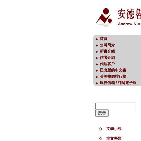
首頁
◆
公司簡介
◆
新書介紹
◆
作者介紹
◆
代理客戶
◆
已出版的中文書
◆
英美暢銷排行榜
◆
服務信箱 / 訂閱電子報
◆
◇
文學小說
◇
非文學類