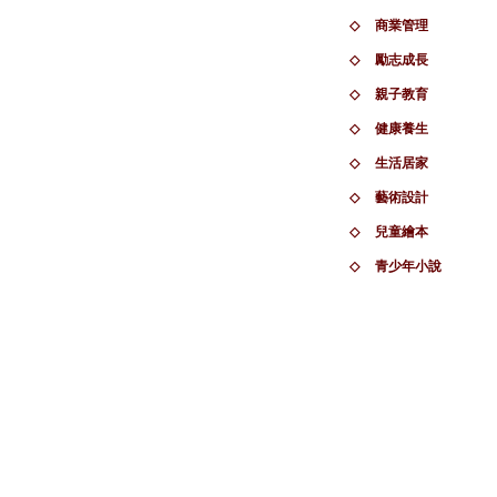
◇
商業管理
◇
勵志成長
◇
親子教育
◇
健康養生
◇
生活居家
◇
藝術設計
◇
兒童繪本
◇
青少年小說