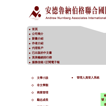
首頁
◆
公司簡介
◆
新書介紹
◆
作者介紹
◆
代理客戶
◆
已出版的中文書
◆
英美暢銷排行榜
◆
服務信箱 / 訂閱電子報
◆
●
管理人員登入系統
◇
文學小說
◇
非文學類
◇
商業管理
號
◇
勵志成長