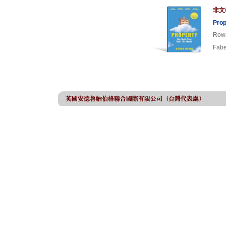
非文
Prop
Row
Fabe