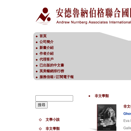
首頁
◆
公司簡介
◆
新書介紹
◆
作者介紹
◆
代理客戶
◆
已出版的中文書
◆
英美暢銷排行榜
◆
服務信箱 / 訂閱電子報
◆
●
非文學類
非文
Ghos
◇
文學小說
Eva 
Gall
◇
非文學類