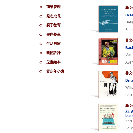
◇
商業管理
非文
Deta
◇
勵志成長
Doug
◇
親子教育
Bloo
◇
健康養生
非文
◇
生活居家
Back
◇
藝術設計
Marc
◇
兒童繪本
Aver
◇
青少年小說
非文
Brit
Will
Bodl
非文
Sit 
Les
April
St. M