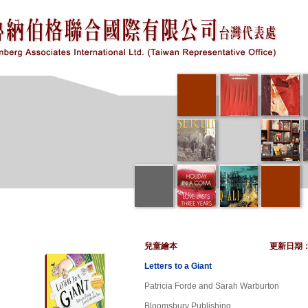
兒童繪本
更新日期
Letters to a Giant
Patricia Forde and Sarah Warburton
Bloomsbury Publishing