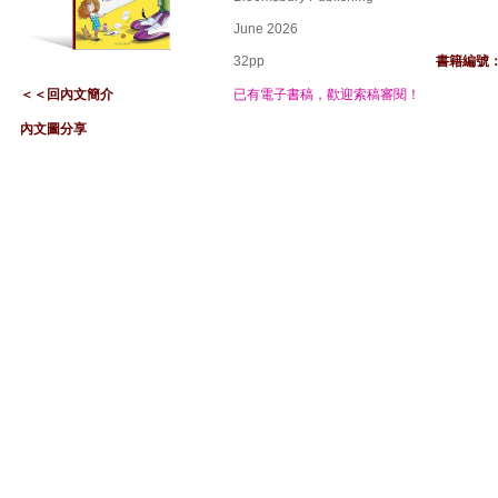
June 2026
32pp
書籍編號
＜
＜
回內文簡介
已有電子書稿，歡迎索稿審閱！
內文圖分享