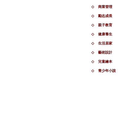
◇
商業管理
◇
勵志成長
◇
親子教育
◇
健康養生
◇
生活居家
◇
藝術設計
◇
兒童繪本
◇
青少年小說