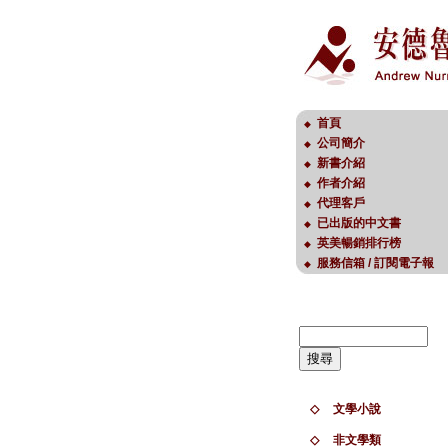
首頁
◆
公司簡介
◆
新書介紹
◆
作者介紹
◆
代理客戶
◆
已出版的中文書
◆
英美暢銷排行榜
◆
服務信箱 / 訂閱電子報
◆
◇
文學小說
◇
非文學類