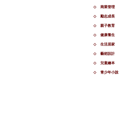
◇
商業管理
◇
勵志成長
◇
親子教育
◇
健康養生
◇
生活居家
◇
藝術設計
◇
兒童繪本
◇
青少年小說