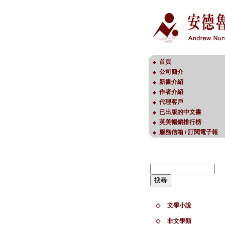
首頁
◆
公司簡介
◆
新書介紹
◆
作者介紹
◆
代理客戶
◆
已出版的中文書
◆
英美暢銷排行榜
◆
服務信箱 / 訂閱電子報
◆
◇
文學小說
◇
非文學類