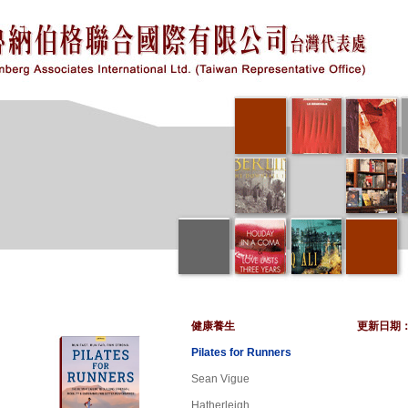
健康養生
更新日期
Pilates for Runners
Sean Vigue
Hatherleigh