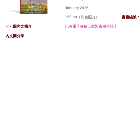
January 2026
160 pp（彩色照片）
書籍編號
＜
＜
回內文簡介
已有電子書稿，歡迎索稿審閱！
內文圖分享