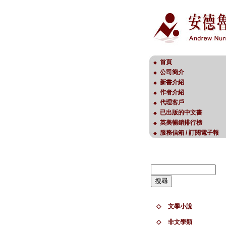
首頁
◆
公司簡介
◆
新書介紹
◆
作者介紹
◆
代理客戶
◆
已出版的中文書
◆
英美暢銷排行榜
◆
服務信箱 / 訂閱電子報
◆
◇
文學小說
◇
非文學類