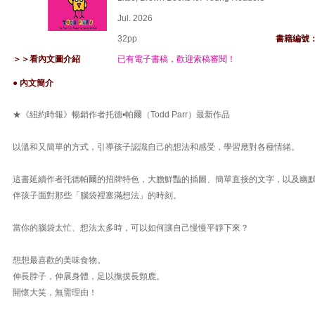
Jul. 2026
32pp
書籍編號
＞＞看內文圖介紹
已有電子書稿，歡迎索稿審閱！
● 內文簡介
★《紐約時報》暢銷作者托德•帕爾（Todd Parr）最新作品
以溫和又簡單的方式，引導孩子認識自己的想法和感受，學習應對各種情緒。
這書延續作者托德帕爾的招牌特色，大膽鮮豔的插圖、簡單直接的文字，以及幽
伴孩子面對那些「腦袋裡塞滿想法」的時刻。
當你的腦袋太忙、想法太多時，可以如何讓自己慢慢平靜下來？
想想最喜歡的美味食物。
伸長脖子，伸展身體，足以撫摸長頸鹿。
開懷大笑，無需理由！