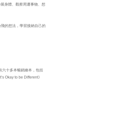
伸展身體、觀察周遭事物、想
各種紛飛的想法，學習接納自己的
著有六十多本暢銷繪本，包括
Okay to be Different》