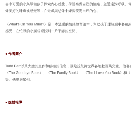
書中可愛的小鳥帶領孩子探索內心感受，學習察覺自己的情緒，並透過深呼吸、
像美好的味道或感覺等，在遊戲與想像中練習安定自己的心。
《What’s On Your Mind?》是一本溫暖的情緒教育繪本，幫助孩子理解腦中
感受，在忙碌的小腦袋裡找到一片平靜的空間。
● 作者簡介
Todd Parr以其大膽的畫作和積極的信息，激勵並鼓舞世界各地數百萬兒童。他
《The Goodbye Book》、《The Family Book》、《The I Love You Book》和《It’s 
等。他現居加州。
● 媒體報導