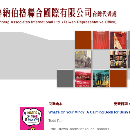
兒童繪本
更新日期
What’s On Your Mind?: A Calming Book for Busy 
Todd Parr
Little, Brown Books for Young Readers