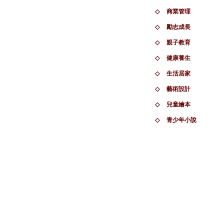
◇
商業管理
◇
勵志成長
◇
親子教育
◇
健康養生
◇
生活居家
◇
藝術設計
◇
兒童繪本
◇
青少年小說