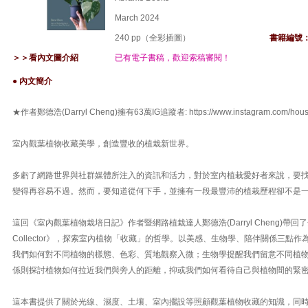
March 2024
240 pp（全彩插圖）
書籍編號
＞＞看內文圖介紹
已有電子書稿，歡迎索稿審閱！
● 內文簡介
★作者鄭德浩(Darryl Cheng)擁有63萬IG追蹤者: https://www.instagram.com/housepl
室內觀葉植物收藏美學，創造豐收的植栽新世界。
多虧了網路世界與社群媒體所注入的資訊和活力，對於室內植栽愛好者來說，要
變得再容易不過。然而，要知道從何下手，並擁有一段最豐沛的植栽歷程卻不是
這回《室內觀葉植物栽培日記》作者暨網路植栽達人鄭德浩(Darryl Cheng)帶回了全新作
Collector》，探索室內植物「收藏」的哲學。以美感、生物學、陪伴關係三點
我們如何對不同植物的樣態、色彩、質地觀察入微；生物學提醒我們留意不同植
係則探討植物如何拉近我們與旁人的距離，抑或我們如何看待自己與植物間的緊
這本書提供了關於光線、濕度、土壤、室內擺設等照顧觀葉植物收藏的知識，同時