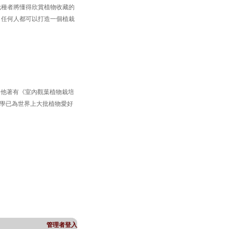
栽種者將懂得欣賞植物收藏的
，任何人都可以打造一個植栽
蹤者。他著有《室內觀葉植物栽培
植栽教學已為世界上大批植物愛好
管理者登入