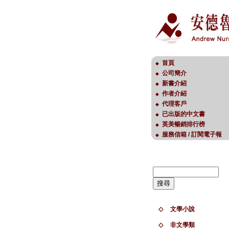
首頁
◆
公司簡介
◆
新書介紹
◆
作者介紹
◆
代理客戶
◆
已出版的中文書
◆
英美暢銷排行榜
◆
服務信箱 / 訂閱電子報
◆
◇
文學小說
◇
非文學類