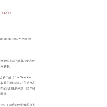
：
07-162
antjournal/?hl=zh-tw
找到新鮮有趣的觀葉植物品種
一件易事。
品《The New Plant
作為收藏美學的起點；美感代表
物間的共同生長狀態；陪伴關
密關係。
介紹了超過15種觀葉植物類