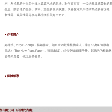
別，為植栽新手與老手注入源源不絕的想法。對作者而言，一位快樂且感豐收的
生息，關切他們生長、凋零、重生的個別狀態。享受在灌溉與植物繁殖的喜悅裡
新世界，並與世界分享專屬植物的美好生命力。
● 作者簡介
鄭德浩(Darryl Cheng)，暢銷作家、知名室內觀葉植物達人，擁有63萬IG追
日誌》(The New Plant Parent，遠流出版)，銷售突破8萬5千冊。鄭德浩的
者帶來啟發，他現居多倫多。
● 媒體報導