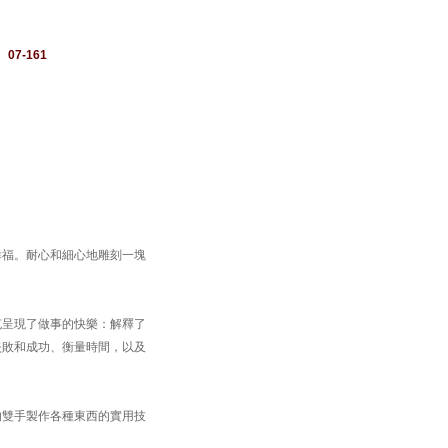
：
07-161
幸福。耐心和細心地雕刻一塊
克呈現了做事的快樂：解釋了
失敗和成功、衡量時間，以及
的雙手製作各種東西的實用技
。