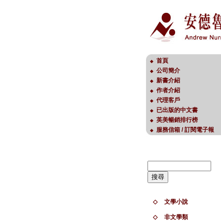
首頁
◆
公司簡介
◆
新書介紹
◆
作者介紹
◆
代理客戶
◆
已出版的中文書
◆
英美暢銷排行榜
◆
服務信箱 / 訂閱電子報
◆
◇
文學小說
◇
非文學類