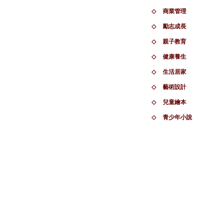
◇
商業管理
◇
勵志成長
◇
親子教育
◇
健康養生
◇
生活居家
◇
藝術設計
◇
兒童繪本
◇
青少年小說