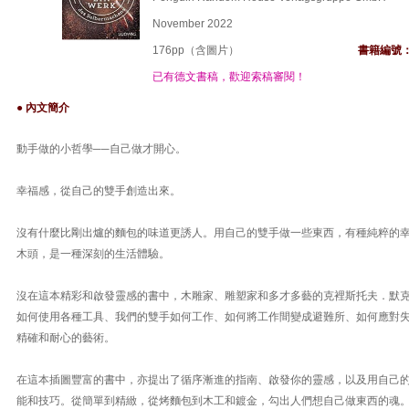
November 2022
176pp（含圖片）
書籍編號
已有德文書稿，歡迎索稿審閱！
● 內文簡介
動手做的小哲學──自己做才開心。
幸福感，從自己的雙手創造出來。
沒有什麼比剛出爐的麵包的味道更誘人。用自己的雙手做一些東西，有種純粹的
木頭，是一種深刻的生活體驗。
沒在這本精彩和啟發靈感的書中，木雕家、雕塑家和多才多藝的克裡斯托夫．默
如何使用各種工具、我們的雙手如何工作、如何將工作間變成避難所、如何應對
精確和耐心的藝術。
在這本插圖豐富的書中，亦提出了循序漸進的指南、啟發你的靈感，以及用自己
能和技巧。從簡單到精緻，從烤麵包到木工和鍍金，勾出人們想自己做東西的魂