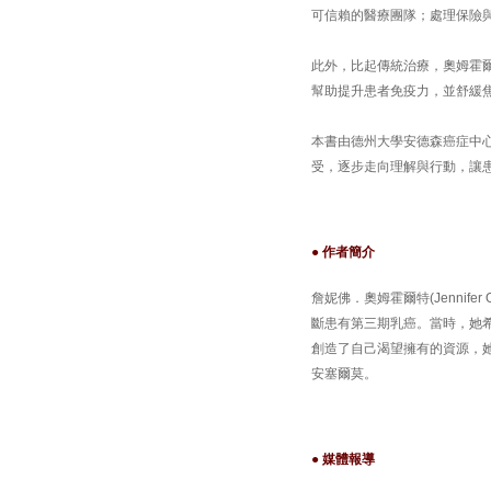
可信賴的醫療團隊；處理保險
此外，比起傳統治療，奧姆霍
幫助提升患者免疫力，並舒緩
本書由德州大學安德森癌症中
受，逐步走向理解與行動，讓
● 作者簡介
詹妮佛．奧姆霍爾特(Jennif
斷患有第三期乳癌。當時，她
創造了自己渴望擁有的資源，
安塞爾莫。
● 媒體報導