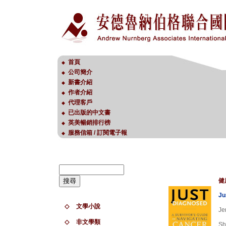
首頁
◆
公司簡介
◆
新書介紹
◆
作者介紹
◆
代理客戶
◆
已出版的中文書
◆
英美暢銷排行榜
◆
服務信箱 / 訂閱電子報
◆
健
Ju
◇
文學小說
Je
◇
非文學類
Sh