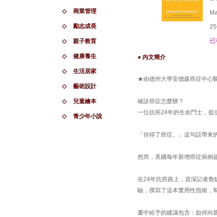
◇
商業管理
Ma
◇
勵志成長
25
已
◇
親子教育
◇
健康養生
● 內文簡介
◇
生活居家
★由德州大學安德森癌症中心
◇
藝術設計
◇
兒童繪本
確診癌症怎麼辦？
一位抗癌24年的生命鬥士，
◇
青少年小說
「你得了癌症。」這句話帶來
然而，美國每年新增癌症病例超
在24年抗癌路上，資深記者
驗，撰寫了這本實用性指南，
書中給予的建議包含：如何向