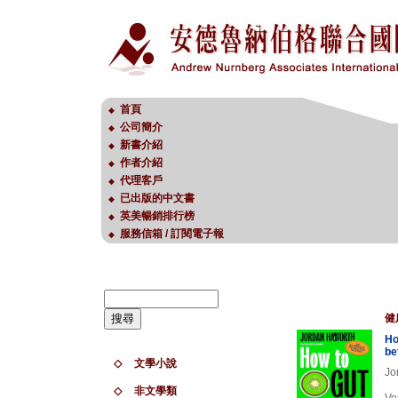
首頁
◆
公司簡介
◆
新書介紹
◆
作者介紹
◆
代理客戶
◆
已出版的中文書
◆
英美暢銷排行榜
◆
服務信箱 / 訂閱電子報
◆
健
Ho
be
◇
文學小說
Jo
◇
非文學類