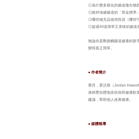
◎為什麼多樣化的腸道微生物
◎維持強健腸道的「黃金標準
◎哪些補充品值得投資（哪些
◎超過40道簡單又美味的腸道
無論你是剛接觸腸道健康的新
變得真正簡單。
● 作者簡介
喬丹．霍沃斯（Jordan H
身經歷自體免疫疾病與健康飲食強
建議，幫助他人改善健康。
● 媒體報導