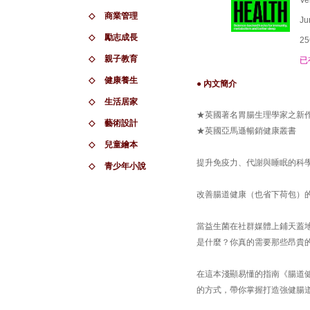
Ve
◇
商業管理
Ju
◇
勵志成長
25
◇
親子教育
已
◇
健康養生
● 內文簡介
◇
生活居家
★英國著名胃腸生理學家之新
◇
藝術設計
★英國亞馬遜暢銷健康叢書
◇
兒童繪本
提升免疫力、代謝與睡眠的科
◇
青少年小說
改善腸道健康（也省下荷包）
當益生菌在社群媒體上鋪天蓋
是什麼？你真的需要那些昂貴
在這本淺顯易懂的指南《腸道健康這
的方式，帶你掌握打造強健腸