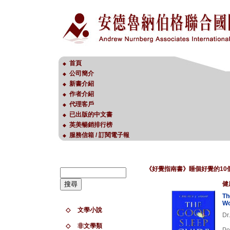
首頁
◆
公司簡介
◆
新書介紹
◆
作者介紹
◆
代理客戶
◆
已出版的中文書
◆
英美暢銷排行榜
◆
服務信箱 / 訂閱電子報
◆
《好覺指南書》睡個好覺的10
健
Th
Wo
◇
文學小說
Dr
◇
非文學類