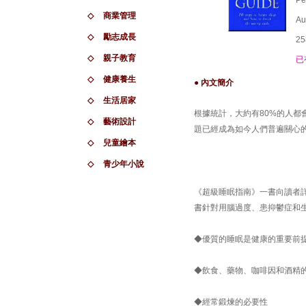
Pe
◇
商業管理
Au
◇
勵志成長
25
◇
親子教育
已
◇
健康養生
● 內文簡介
◇
生活居家
根據統計，大約有80%的人都
◇
藝術設計
題已經成為如今人們普遍關心
◇
兒童繪本
◇
青少年小說
《超級睡眠指南》一書向讀者
書針對用腦過度、患抑鬱症和
◆優質的睡眠是健康的重要前
◆飲食、藥物、咖啡因和酒精
◆經常鍛煉的必要性