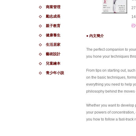
◇
商業管理
27
◇
勵志成長
14
已
◇
親子教育
◇
健康養生
● 內文簡介
◇
生活居家
The perfect companion to your
◇
藝術設計
you hone your techniques thr
◇
兒童繪本
From tips on starting out, such
◇
青少年小說
on the basic techniques, forms
everything you need to help you
philosophy behind the moves –
Whether you want to develop ph
your powers of concentration, 
you how to follow a fast-track r