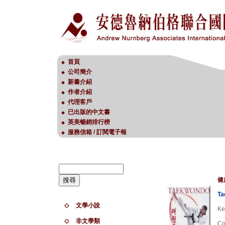
首頁
◆
公司簡介
◆
新書介紹
◆
作者介紹
◆
代理客戶
◆
已出版的中文書
◆
英美暢銷排行榜
◆
服務信箱 / 訂閱電子報
◆
健
Ta
◇
文學小說
Ke
◇
非文學類
Co