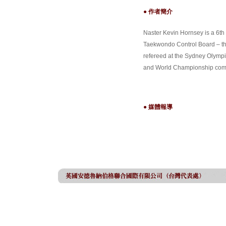
● 作者簡介
Naster Kevin Hornsey is a 6th
Taekwondo Control Board – th
refereed at the Sydney Olymp
and World Championship comp
● 媒體報導