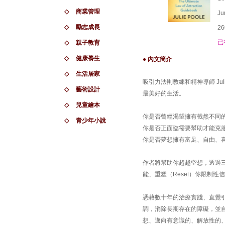
◇
商業管理
Ju
◇
勵志成長
26
已
◇
親子教育
◇
健康養生
● 內文簡介
◇
生活居家
吸引力法則教練和精神導師 Ju
◇
藝術設計
最美好的生活。
◇
兒童繪本
你是否曾經渴望擁有截然不同
◇
青少年小說
你是否正面臨需要幫助才能克
你是否夢想擁有富足、自由、
作者將幫助你超越空想，透過三
能、重塑（Reset）你限制性信
憑藉數十年的治療實踐、直覺
調，消除長期存在的障礙，並
想、邁向有意識的、解放性的