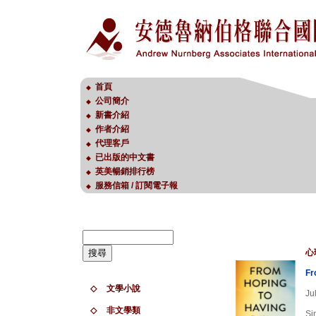
首頁
◆
公司簡介
◆
新書介紹
◆
作者介紹
◆
代理客戶
◆
已出版的中文書
◆
英美暢銷排行榜
◆
服務信箱 / 訂閱電子報
◆
心
Fr
◇
文學小說
Ju
◇
非文學類
Si