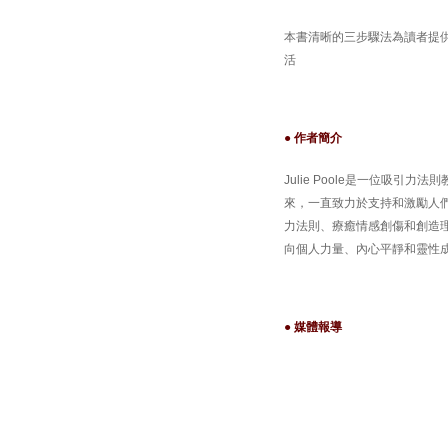
本書清晰的三步驟法為讀者提
活
● 作者簡介
Julie Poole是一位吸
來，一直致力於支持和激勵人
力法則、療癒情感創傷和創造理
向個人力量、內心平靜和靈性
● 媒體報導