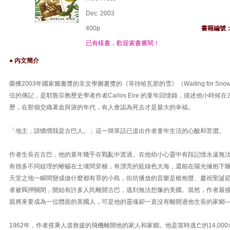
Dec. 2003
400p
書籍編號
已有樣書，歡迎索書審閱！
● 內文簡介
榮獲2003年國家圖書獎的非文學圖書獎的《等待哈瓦那的雪》（Waiting for Snow 
弦的傳記，是耶魯宗教歷史學者作者Carlos Eire 的童年回憶錄，描述他小時
歷，在那個交織著血與淚的年代，有人會認為死去才是最大的幸福。
「地主，請憐憫我是古巴人。」這一簡單話已道出作者童年生活的心酸和苦澀。
作者生長在古巴，他的童年幾乎在戰亂中渡過。在他幼小心靈中有段記憶永遠無法抹去.
有很多不同紋理的蜥蜴在土壤間穿梭，有漂亮的藍綠色大海，還能在陽光擁抱下
天堂之地一瞬間變成做什麼都有罪的小島，街坊播放的音樂是槍炮聲、慶祝聖誕
者被羈押關閉，開始有許多人民離開古巴，逃到無法想像的美國。當然，作者最
親將來要成為一位體面的美國人，可是他的靈魂卻一直沒有離開過他生長的家鄉
1962年，作者搭乘人道救援的飛機離開他的家人和家鄉。他是當時逃亡的14,00