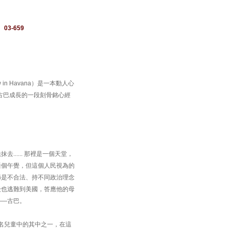
：
03-659
in Havana）是一本動人心
候在古巴成長的一段刻骨銘心經
..... 那裡是一個天堂，
睡個午覺，但這個人民視為的
節是不合法、持不同政治理念
後也逃難到美國，答應他的母
——古巴。
0名兒童中的其中之一，在這