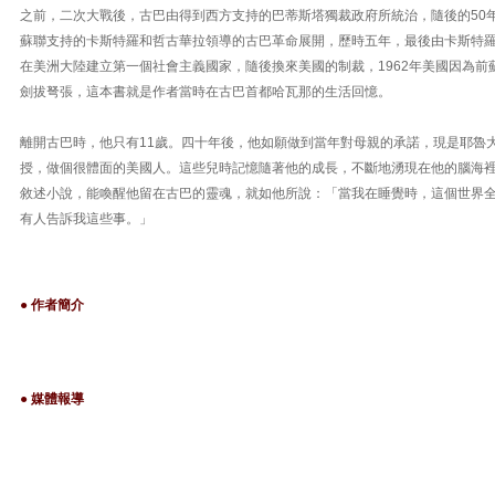
之前，二次大戰後，古巴由得到西方支持的巴蒂斯塔獨裁政府所統治，隨後的50
蘇聯支持的卡斯特羅和哲古華拉領導的古巴革命展開，歷時五年，最後由卡斯特羅一
在美洲大陸建立第一個社會主義國家，隨後換來美國的制裁，1962年美國因為前
劍拔弩張，這本書就是作者當時在古巴首都哈瓦那的生活回憶。
離開古巴時，他只有11歲。四十年後，他如願做到當年對母親的承諾，現是耶魯
授，做個很體面的美國人。這些兒時記憶隨著他的成長，不斷地湧現在他的腦海
敘述小說，能喚醒他留在古巴的靈魂，就如他所說：「當我在睡覺時，這個世界
有人告訴我這些事。」
● 作者簡介
● 媒體報導