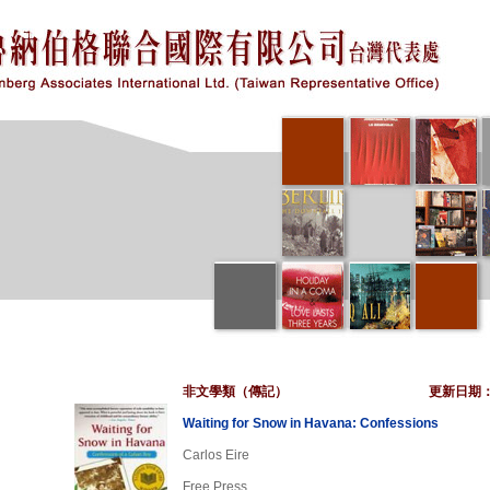
非文學類（傳記）
更新日期
Waiting for Snow in Havana: Confessions
Carlos Eire
Free Press