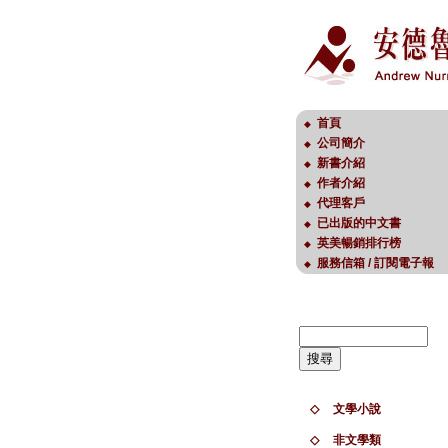
首頁
◆
公司簡介
◆
新書介紹
◆
作者介紹
◆
代理客戶
◆
已出版的中文書
◆
英美暢銷排行榜
◆
服務信箱 / 訂閱電子報
◆
◇
文學小說
◇
非文學類