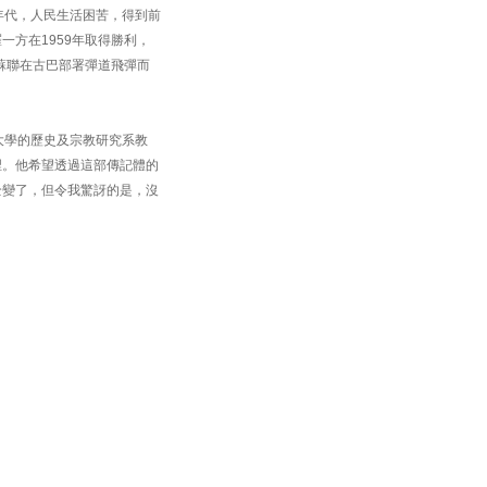
年代，人民生活困苦，得到前
方在1959年取得勝利，
蘇聯在古巴部署彈道飛彈而
大學的歷史及宗教研究系教
裡。他希望透過這部傳記體的
全變了，但令我驚訝的是，沒