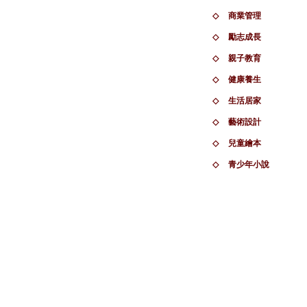
◇
商業管理
◇
勵志成長
◇
親子教育
◇
健康養生
◇
生活居家
◇
藝術設計
◇
兒童繪本
◇
青少年小說