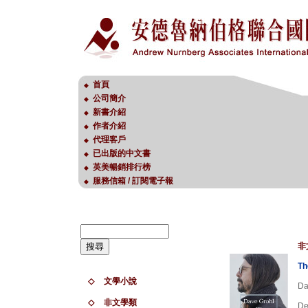
首頁
◆
公司簡介
◆
新書介紹
◆
作者介紹
◆
代理客戶
◆
已出版的中文書
◆
英美暢銷排行榜
◆
服務信箱 / 訂閱電子報
◆
非
Th
◇
文學小說
Da
◇
非文學類
De