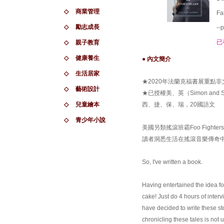
◇
商業管理
Fa
◇
勵志成長
--
已
◇
親子教育
◇
健康養生
● 內文簡介
◇
生活居家
★2020年法蘭克福書展重點非
◇
藝術設計
★已授權美、英（Simon an
◇
兒童繪本
西、捷、保、瑞，20國語文
◇
青少年小說
美國另類搖滾班霸Foo Fight
讀者洞悉生活在搖滾音樂傳奇
So, I've written a book.
Having entertained the idea for
cake! Just do 4 hours of intervi
have decided to write these st
chronicling these tales is not 