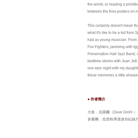
the world, or reading a primit
between the Kiss posters on my
This certainly doesn't mean that
what it's like to be a kid from 
had as young musician. From hi
Foo Fighters, jamming with Ig
Preservation Hall Jazz Band, 
bedtime stories with Joan Jett 
one epic night with my daughte
these memories a little sharpe
● 作者簡介
大衛．克羅爾（Dave Gro
多樂團，也曾執導過迷你紀錄片【