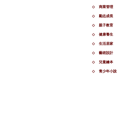
◇
商業管理
◇
勵志成長
◇
親子教育
◇
健康養生
◇
生活居家
◇
藝術設計
◇
兒童繪本
◇
青少年小說