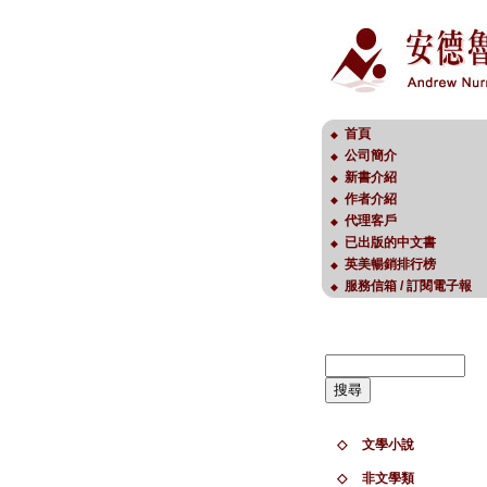
首頁
◆
公司簡介
◆
新書介紹
◆
作者介紹
◆
代理客戶
◆
已出版的中文書
◆
英美暢銷排行榜
◆
服務信箱 / 訂閱電子報
◆
◇
文學小說
◇
非文學類