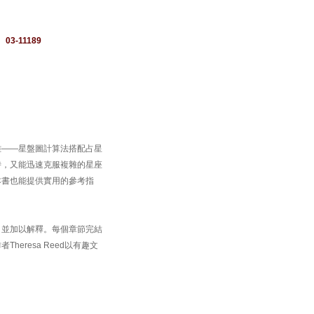
：
03-11189
雜——星盤圖計算法搭配占星
釋，同時，又能迅速克服複雜的星座
本書也能提供實用的參考指
，並加以解釋。每個章節完結
eresa Reed以有趣文