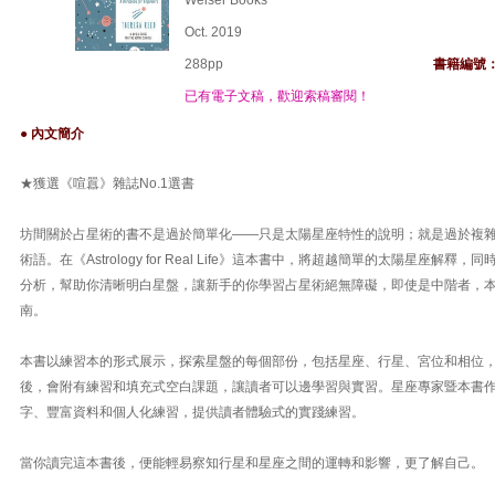
Weiser Books
Oct. 2019
288pp
書籍編號
已有電子文稿，歡迎索稿審閱！
● 內文簡介
★獲選《喧囂》雜誌No.1選書
坊間關於占星術的書不是過於簡單化——只是太陽星座特性的說明；就是過於複
術語。在《Astrology for Real Life》這本書中，將超越簡單的太陽星座解
分析，幫助你清晰明白星盤，讓新手的你學習占星術絕無障礙，即使是中階者，
南。
本書以練習本的形式展示，探索星盤的每個部份，包括星座、行星、宮位和相位
後，會附有練習和填充式空白課題，讓讀者可以邊學習與實習。星座專家暨本書作者Th
字、豐富資料和個人化練習，提供讀者體驗式的實踐練習。
當你讀完這本書後，便能輕易察知行星和星座之間的運轉和影響，更了解自己。