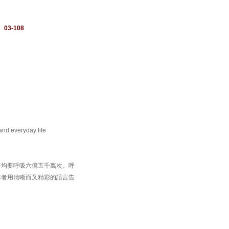
：
03-108
 and everyday life
平均要呼吸六億五千萬次。呼
作者用清晰而又精彩的語言告