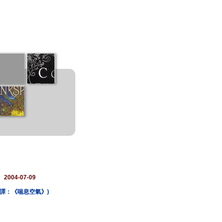
：
2004-07-09
r (書名直譯：《喘息空氣》)