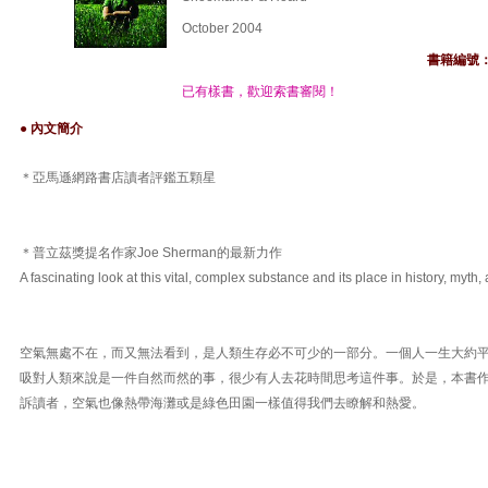
October 2004
書籍編號
已有樣書，歡迎索書審閱！
● 內文簡介
＊亞馬遜網路書店讀者評鑑五顆星
＊普立茲獎提名作家Joe Sherman的最新力作
A fascinating look at this vital, complex substance and its place in history, myth,
空氣無處不在，而又無法看到，是人類生存必不可少的一部分。一個人一生大約
吸對人類來說是一件自然而然的事，很少有人去花時間思考這件事。於是，本書
訴讀者，空氣也像熱帶海灘或是綠色田園一樣值得我們去瞭解和熱愛。