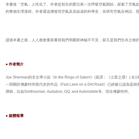
本書使「空氣」人性化了。作者從初生的嬰兒第一次呼吸空氣開始，探索了空氣
的整個生理過程。作者還追溯發現空氣及其組成的科學史，並研究空氣在神話、
讀過本書之後，人人都會重新審視我們周圍那神秘不可見，卻又是我們生存之根
● 作者簡介
Joe Sherman的非文學小說《In the Rings of Saturn》(直譯：《土星之環》
一部關於佛蒙特州當代史的作品《Fast Lane on a Dirt Road》已經被公認
撰稿，比如Smithsonian, Audubon, GQ, and Automobile等。現住佛蒙特州。
● 媒體報導