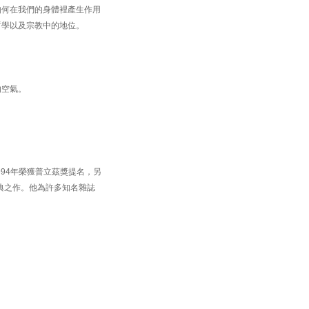
如何在我們的身體裡產生作用
哲學以及宗教中的地位。
的空氣。
) 在1994年榮獲普立茲獎提名，另
為是經典之作。他為許多知名雜誌