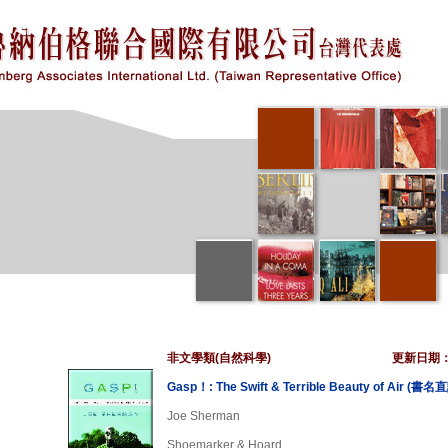
非文學類(自然科學)
更新日期
Gasp！: The Swift & Terrible Beauty of Ai
Joe Sherman
Shoemarker & Hoard