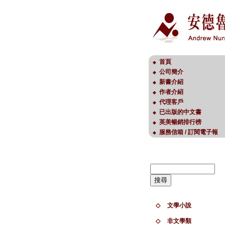
首頁
◆
公司簡介
◆
新書介紹
◆
作者介紹
◆
代理客戶
◆
已出版的中文書
◆
英美暢銷排行榜
◆
服務信箱 / 訂閱電子報
◆
◇
文學小說
◇
非文學類