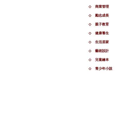
◇
商業管理
◇
勵志成長
◇
親子教育
◇
健康養生
◇
生活居家
◇
藝術設計
◇
兒童繪本
◇
青少年小說