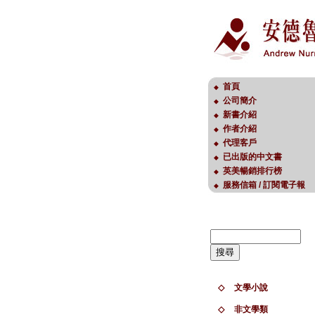
首頁
◆
公司簡介
◆
新書介紹
◆
作者介紹
◆
代理客戶
◆
已出版的中文書
◆
英美暢銷排行榜
◆
服務信箱 / 訂閱電子報
◆
◇
文學小說
◇
非文學類