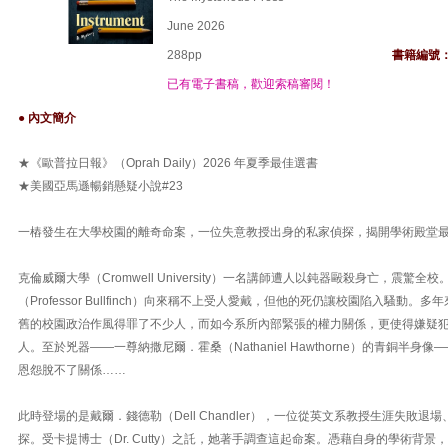
June 2026
288pp
書籍編號
已有電子書稿，歡迎索稿審閱！
● 內文簡介
★《歐普拉日報》（Oprah Daily）2026 年夏季最佳選書
★美國亞馬遜暢銷懸疑小說#23
一樁發生在大學校園的離奇命案，一位失意教授出身的私家偵探，揭開學術殿堂
克倫威爾大學（Cromwell University）一名講師遭人以鈍器毆殺身亡，震驚
（Professor Bullfinch）向來稱不上受人愛戴，但他的死仍讓校園陷入騷動
舊的校園政治作風得罪了不少人，而如今系所內部緊張的權力關係，更使得嫌疑
人。至於兇器——一尊納撒尼爾．霍桑（Nathaniel Hawthorne）的青銅半
恩怨脫不了關係……
此時登場的是戴爾．錢德勒（Dell Chandler），一位從英文系教授生涯失敗
探。受卡提博士（Dr. Cutty）之託，她著手調查這起命案。憑藉自身的學術背