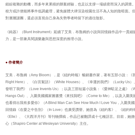
錯綜複雜的動機，而多年來累積的辦案經驗，也足以支撐一場縝密而深入的調查
校方或許便能將事件低調處理，避免媒體大肆渲染校園生活不為人知的陰暗面。
對層層謎團，還必須直視自己身為失勢學者時留下的過往陰影。
《鈍器》（Blunt Instrument）延續了艾美．布魯姆的小說與回憶錄作品中一
力，是一部兼具閱讀樂趣與思想深度的推理小說。
● 作者簡介
艾美．布魯姆（Amy Bloom），是《紐約時報》暢銷書作家，著有五部小說：《我會一
Right Here）、《白宮絮語》（White Houses）、《幸運的我們》（Lucky 
發明了我們》（Love Invents Us）；以及三部短篇小說集：《愛神駐足之處》（Where t
Hangs Out）、入圍美國國家圖書獎《來找我吧》（Come to Me），以及入
也看得出我有多愛你》（A Blind Man Can See How Much I Love You
回憶錄《在愛之中告別》（In Love）也廣受讚譽。她曾為《紐約客》、《紐約時報
《Elle》、《大西洋月刊》等刊物撰稿，作品已被翻譯成十七種語言。目前，她
心（Shapiro Center at Wesleyan University）主任。