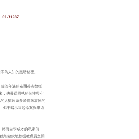
：
01-31287
最不為人知的黑暗秘密。
全校。儘管年邁的布爾芬奇教授
。多年來，他暴躁固執的個性與守
犯的人數遠遠多於前來哀悼的
身像——似乎暗示這起命案與學術
退場、轉而自學成才的私家偵
景，她能敏銳地挖掘教職員之間