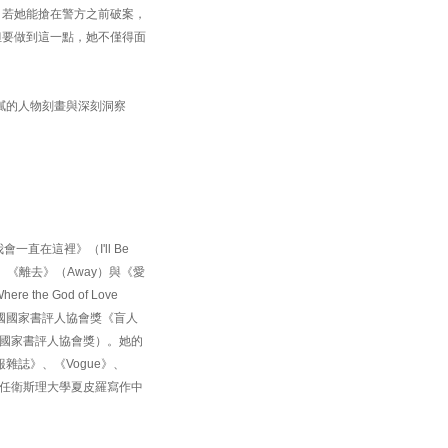
。若她能搶在警方之前破案，
但要做到這一點，她不僅得面
貫細膩的人物刻畫與深刻洞察
直在這裡》（I'll Be
Us）、《離去》（Away）與《愛
he God of Love
圍美國國家書評人協會獎《盲人
，入圍美國國家書評人協會獎）。她的
雜誌》、《Vogue》、
擔任衛斯理大學夏皮羅寫作中