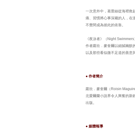
一次意外中，葛蕾絲從海裡救
痛、習慣將心事深藏的人，在
不覺間成為彼此的依靠。
《夜泳者》（Night Swi
作者蘿欣．麥奎爾以細膩幽默
以及那些看似微不足道的善意
● 作者簡介
蘿欣．麥奎爾（Roisin Ma
北愛爾蘭小說界令人興奮的新銳作
出版。
● 媒體報導