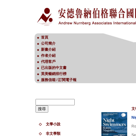
首頁
◆
公司簡介
◆
新書介紹
◆
作者介紹
◆
代理客戶
◆
已出版的中文書
◆
英美暢銷排行榜
◆
服務信箱 / 訂閱電子報
◆
文
Ni
◇
文學小說
Ro
◇
非文學類
Se