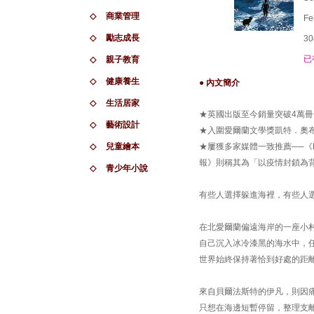
◇
商業管理
Fe
◇
勵志成長
30
已
◇
親子教育
◇
健康養生
● 內文簡介
◇
生活居家
★英國出版至今銷量突破4萬冊
◇
藝術設計
★入圍愛爾蘭文學獎凱特．奧布萊恩獎
◇
兒童繪本
★屢獲多家媒體一致推薦──《D
報》則稱其為「以疫情封鎖為
◇
青少年小說
有些人選擇躲進海裡，有些人
在北愛爾蘭偏遠海岸的一座小
自己沉入冰冷漆黑的海水中，
世界始終保持著恰到好處的距
來自貝爾法斯特的伊凡，則因
只想在海邊短暫停留，整理支