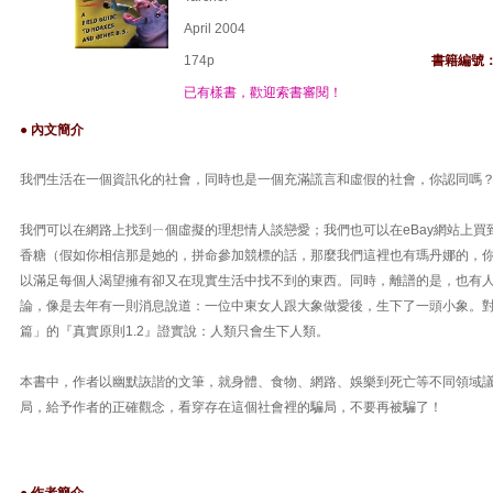
April 2004
174p
書籍編號
已有樣書，歡迎索書審閱！
● 內文簡介
我們生活在一個資訊化的社會，同時也是一個充滿謊言和虛假的社會，你認同嗎
我們可以在網路上找到ㄧ個虛擬的理想情人談戀愛；我們也可以在eBay網站上買
香糖（假如你相信那是她的，拼命參加競標的話，那麼我們這裡也有瑪丹娜的，
以滿足每個人渴望擁有卻又在現實生活中找不到的東西。同時，離譜的是，也有
論，像是去年有一則消息說道：一位中東女人跟大象做愛後，生下了一頭小象。
篇」的『真實原則1.2』證實說：人類只會生下人類。
本書中，作者以幽默詼諧的文筆，就身體、食物、網路、娛樂到死亡等不同領域
局，給予作者的正確觀念，看穿存在這個社會裡的騙局，不要再被騙了！