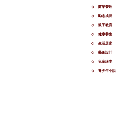
◇
商業管理
◇
勵志成長
◇
親子教育
◇
健康養生
◇
生活居家
◇
藝術設計
◇
兒童繪本
◇
青少年小說