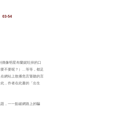
：
03-54
？
到偶像明星布蘭妮吐掉的口
你要不要呢？）…等等，都足
人在網站上散播危言聳聽的言
對此，作者在此書的「出生
議題，一一點破網路上的騙