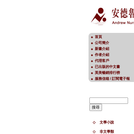
首頁
◆
公司簡介
◆
新書介紹
◆
作者介紹
◆
代理客戶
◆
已出版的中文書
◆
英美暢銷排行榜
◆
服務信箱 / 訂閱電子報
◆
◇
文學小說
◇
非文學類