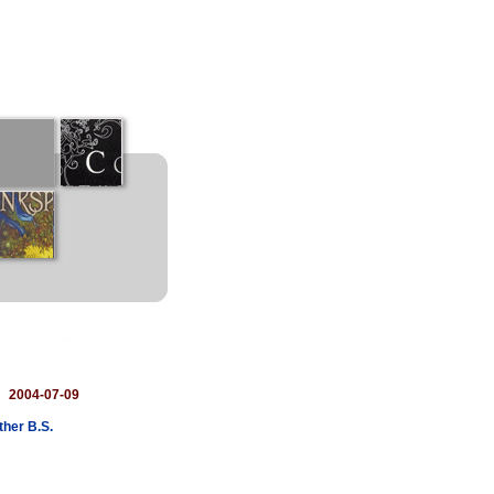
：
2004-07-09
ther B.S.