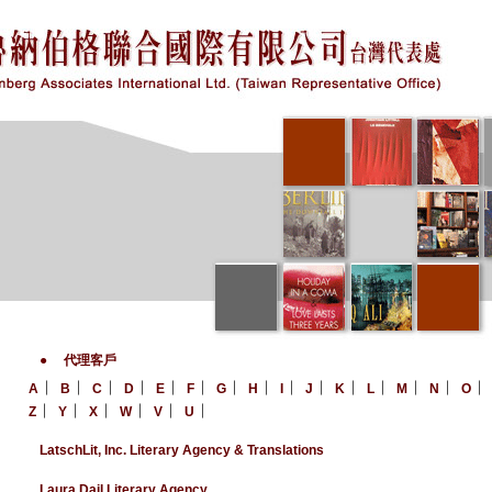
●
代理客戶
︱
︱
︱
︱
︱
︱
︱
︱
︱
︱
︱
︱
︱
︱
A
B
C
D
E
F
G
H
I
J
K
L
M
N
O
︱
︱
︱
︱
︱
︱
Z
Y
X
W
V
U
LatschLit, Inc. Literary Agency & Translations
Laura Dail Literary Agency