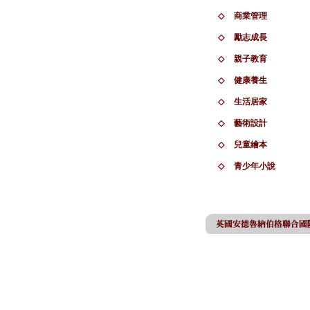
◇
商業管理
◇
勵志成長
◇
親子教育
◇
健康養生
◇
生活居家
◇
藝術設計
◇
兒童繪本
◇
青少年小說