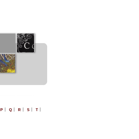
︱
︱
︱
︱
︱
︱
P
Q
R
S
T