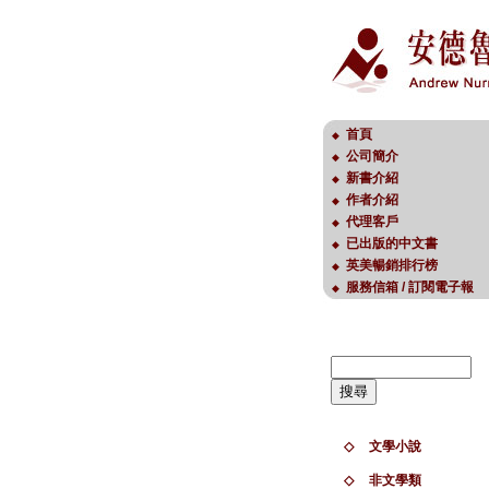
首頁
◆
公司簡介
◆
新書介紹
◆
作者介紹
◆
代理客戶
◆
已出版的中文書
◆
英美暢銷排行榜
◆
服務信箱 / 訂閱電子報
◆
◇
文學小說
◇
非文學類