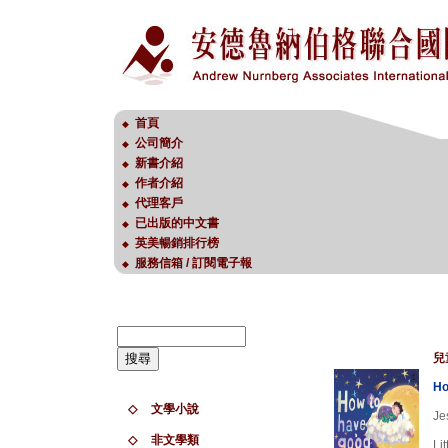
首頁
◆
公司簡介
◆
新書介紹
◆
作者介紹
◆
代理客戶
◆
已出版的中文書
◆
英美暢銷排行榜
◆
服務信箱 / 訂閱電子報
◆
兒
Ho
◇
文學小說
Je
◇
非文學類
Li