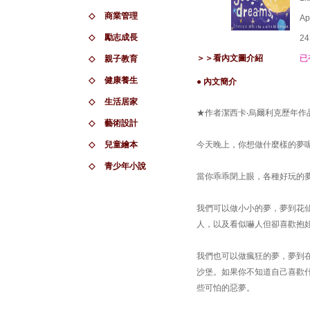
◇
商業管理
Ap
◇
勵志成長
24
＞＞看內文圖介紹
已
◇
親子教育
◇
健康養生
● 內文簡介
◇
生活居家
★作者潔西卡‧烏爾利克歷年作
◇
藝術設計
◇
兒童繪本
今天晚上，你想做什麼樣的夢
◇
青少年小說
當你乖乖閉上眼，各種好玩的
我們可以做小小的夢，夢到花
人，以及看似嚇人但卻喜歡抱
我們也可以做瘋狂的夢，夢到
沙堡。如果你不知道自己喜歡
些可怕的惡夢。