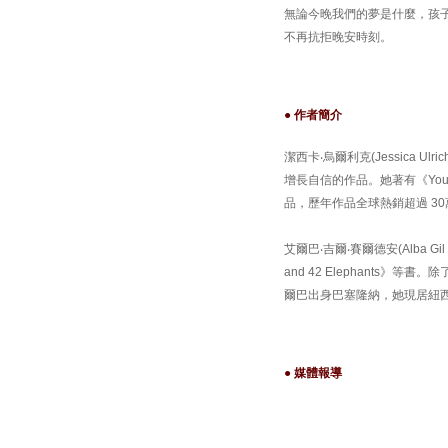
無論今晚我們的夢是什麼，孩
不再抗拒晚安時刻。
● 作者簡介
潔西卡‧烏爾利克(Jessica
增長自信的作品。她著有《You Hung
品，歷年作品全球熱銷超過 3
艾爾巴‧吉爾‧賽爾德安(Alba Gi
and 42 Elephant
爾巴出身巴塞隆納，她現居紐
● 媒體報導