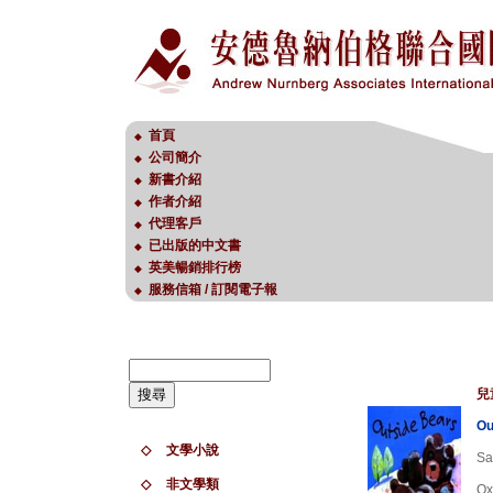
首頁
◆
公司簡介
◆
新書介紹
◆
作者介紹
◆
代理客戶
◆
已出版的中文書
◆
英美暢銷排行榜
◆
服務信箱 / 訂閱電子報
◆
兒
Ou
◇
文學小說
Sa
◇
非文學類
Ox