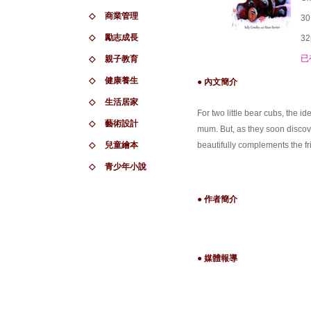
◇
商業管理
30
◇
勵志成長
32
已
◇
親子教育
◇
健康養生
● 內文簡介
◇
生活居家
For two little bear cubs, the i
◇
藝術設計
mum. But, as they soon discove
◇
兒童繪本
beautifully complements the fri
◇
青少年小說
● 作者簡介
● 媒體報導