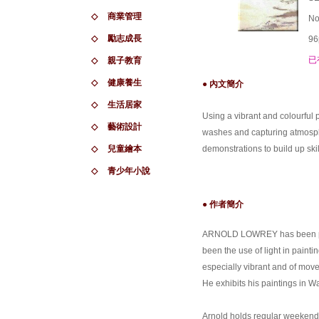
◇
商業管理
No
◇
勵志成長
96
已
◇
親子教育
◇
健康養生
● 內文簡介
◇
生活居家
Using a vibrant and colourful pa
◇
藝術設計
washes and capturing atmospher
◇
兒童繪本
demonstrations to build up ski
◇
青少年小說
● 作者簡介
ARNOLD LOWREY has been painti
been the use of light in paint
especially vibrant and of movem
He exhibits his paintings in 
Arnold holds regular weekend