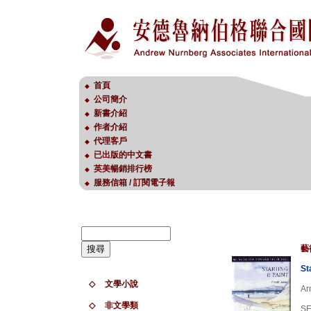
首頁
◆
公司簡介
◆
新書介紹
◆
作者介紹
◆
代理客戶
◆
已出版的中文書
◆
英美暢銷排行榜
◆
服務信箱 / 訂閱電子報
◆
藝
St
◇
文學小說
Ar
◇
非文學類
S