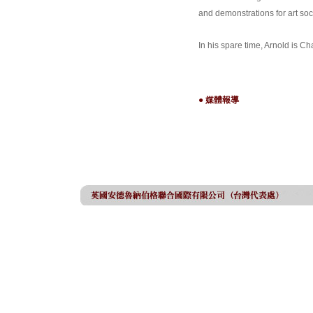
and demonstrations for art soci
In his spare time, Arnold is C
● 媒體報導