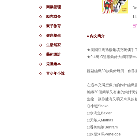
◇
商業管理
De
◇
勵志成長
14
已
◇
親子教育
◇
健康養生
● 內文簡介
◇
生活居家
★美國亞馬遜暢銷填充玩偶手工藝
◇
藝術設計
★9.4萬IG追蹤鉤針大師阿萊
◇
兒童繪本
輕鬆編織30款鉤針玩偶，創作
◇
青少年小說
在這本充滿想像力的鉤針編織書中
編織30個簡單又有趣的鉤針
生物，讓你擁有又萌又奇異的
◎小蝦Shoko
◎水滴魚Baxter
◎天蛾人Mathas
◎香蕉蛞蝓Bertram
◎侏儒河馬Penelope