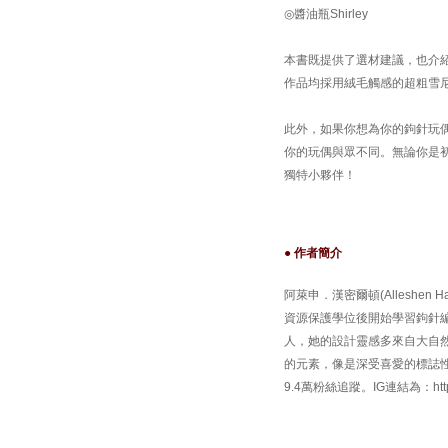
◎醬油瓶Shirley
本書既提供了選材建議，也介
作品均採用絨毛觸感的超粗雪
此外，如果你想為你的鉤針玩
你的玩偶與眾不同。無論你是
獨特小夥伴！
● 作者簡介
阿萊申．漢密爾頓(Alleshen H
資源保護學位後開始學習鉤針
人，她的設計靈感多來自大自
的元素，像是深受喜愛的標誌
9.4萬粉絲追蹤。IG連結為：https://