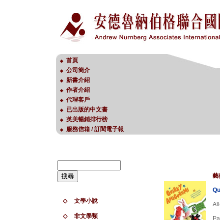
首頁
◆
公司簡介
◆
新書介紹
◆
作者介紹
◆
代理客戶
◆
已出版的中文書
◆
英美暢銷排行榜
◆
服務信箱 / 訂閱電子報
◆
藝
Qu
◇
文學小說
Al
◇
非文學類
Pa