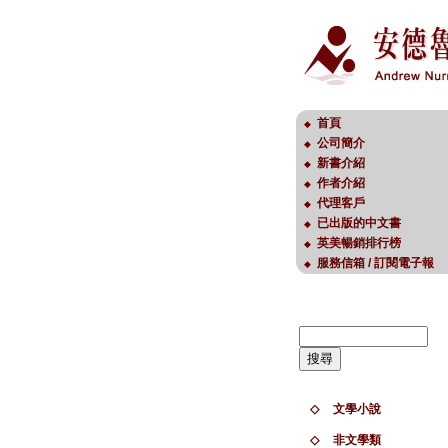
首頁
◆
公司簡介
◆
新書介紹
◆
作者介紹
◆
代理客戶
◆
已出版的中文書
◆
英美暢銷排行榜
◆
服務信箱 / 訂閱電子報
◆
◇
文學小說
◇
非文學類