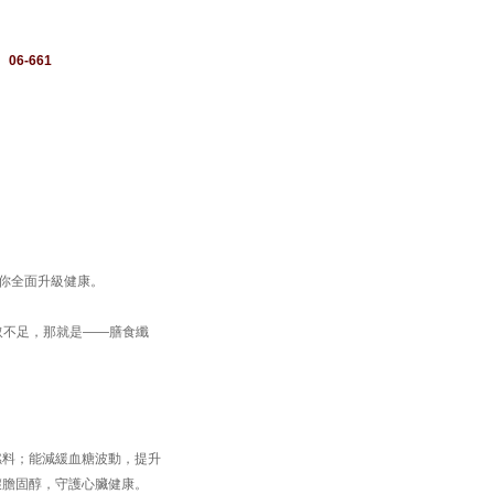
：
06-661
帶你全面升級健康。
取不足，那就是——膳食纖
燃料；能減緩血糖波動，提升
壞膽固醇，守護心臟健康。