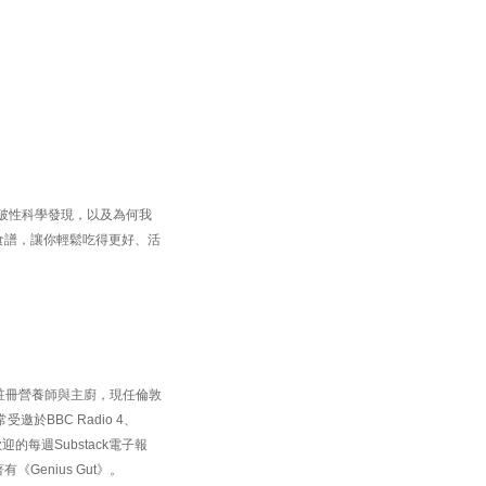
的突破性科學發現，以及為何我
食譜，讓你輕鬆吃得更好、活
科學家、註冊營養師與主廚，現任倫敦
受邀於BBC Radio 4、
每週Substack電子報
Genius Gut》。