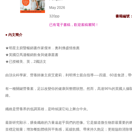
May 2026
320pp
書籍編號
已有電子書稿，歡迎索稿審閱！
● 內文簡介
★明星主廚暨暢銷書作家傑米．奧利佛盛情推薦
★英國亞馬遜暢銷飲食與健康叢書
★已授權美、英，2國語文
由頂尖科學家、營養師兼主廚艾蜜莉．利明博士親自指導──四週、60道食譜，
有一種關鍵營養素，足以改變你的健康與整體狀態。然而，高達96%的英國人攝
維。
纖維是營養界的低調英雄，是時候讓它站上舞台中央。
最新研究顯示，膳食纖維的力量遠超乎我們的想像。它是腸道微生物群最重要的
並穩定能量；增加餐點體積與平衡感，延緩飢餓、帶來持久飽足；更能協助清除