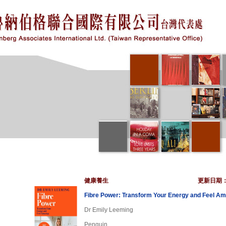
健康養生
更新日期
Fibre Power: Transform Your Energy and Feel Am
Dr Emily Leeming
Penguin