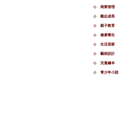
◇
商業管理
◇
勵志成長
◇
親子教育
◇
健康養生
◇
生活居家
◇
藝術設計
◇
兒童繪本
◇
青少年小說