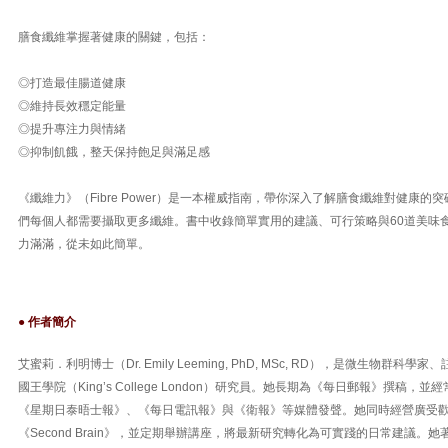
膳食纖維掌握著健康的關鍵，包括：
◎打造最佳腸道健康
◎維持長效穩定能量
◎提升專注力與情緒
◎抑制飢餓，整天保持飽足與滿足感
《纖維力》（Fibre Power）是一本權威指南，帶你深入了解膳食纖維對健康
們每個人都需要攝取更多纖維。書中收錄簡單實用的建議、可行策略與60道美味
力滿滿，從未如此簡單。
● 作者簡介
艾蜜莉．利明博士（Dr. Emily Leeming, PhD, MSc, RD），是微生物群
國王學院（King’s College London）研究員。她長期為《每日郵報》撰稿，並經常
《星期日泰晤士報》、《每日電訊報》與《衛報》等媒體發聲。她同時經營廣受歡迎的
《Second Brain》，並定期舉辦講座，將最新研究轉化為可實踐的日常建議。她著有《