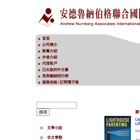
首頁
◆
公司簡介
◆
新書介紹
◆
作者介紹
◆
代理客戶
◆
已出版的中文書
◆
英美暢銷排行榜
◆
服務信箱 / 訂閱電子報
◆
親
Li
Li
◇
文學小說
Ke
◇
非文學類