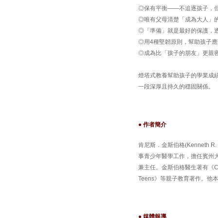
◎保有平衡——不追逐孩子，
◎唯有父母清楚「成為大人」
◎「準備」就是最好的保護，
◎用4種堅韌原則，幫助孩子
◎成為比「孩子的朋友」更親
燈塔式教養幫助孩子的學業成
一段深厚且持久的穩固關係。
● 作者簡介
肯尼斯．金斯伯格(Kenneth
事青少年醫學工作，擔任賓州
兼主任。金斯伯格醫生著有《Congrats—Y
Teens》等親子教育著作。
● 媒體報導