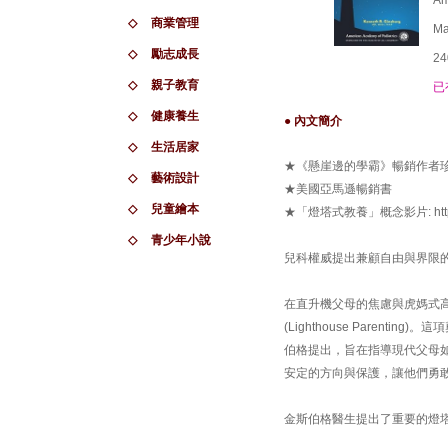
Am
◇
商業管理
Ma
◇
勵志成長
24
◇
親子教育
已
◇
健康養生
● 內文簡介
◇
生活居家
★《懸崖邊的學霸》暢銷作者
◇
藝術設計
★美國亞馬遜暢銷書
◇
兒童繪本
★「燈塔式教養」概念影片: https://
◇
青少年小說
兒科權威提出兼顧自由與界限
在直升機父母的焦慮與虎媽式
(Lighthouse Paren
伯格提出，旨在指導現代父母
安定的方向與保護，讓他們勇
金斯伯格醫生提出了重要的燈