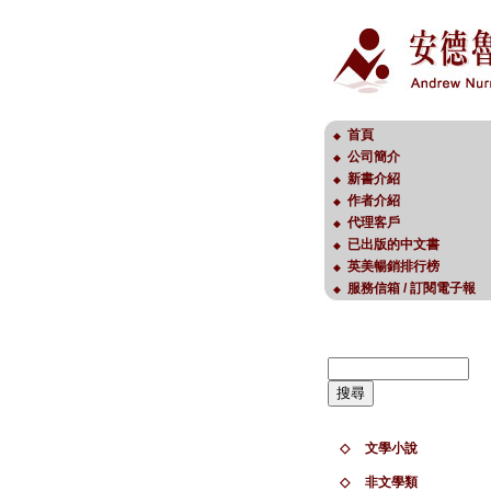
首頁
◆
公司簡介
◆
新書介紹
◆
作者介紹
◆
代理客戶
◆
已出版的中文書
◆
英美暢銷排行榜
◆
服務信箱 / 訂閱電子報
◆
◇
文學小說
◇
非文學類