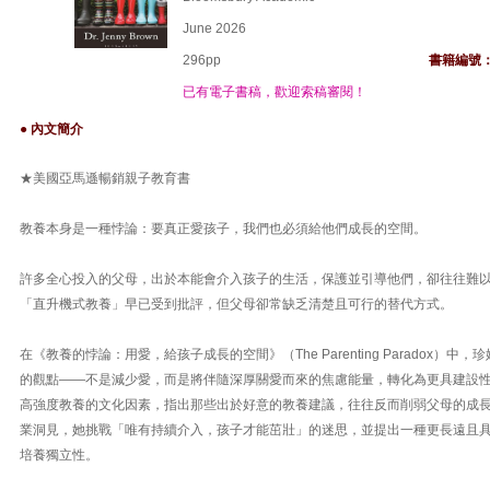
June 2026
296pp
書籍編號
已有電子書稿，歡迎索稿審閱！
● 內文簡介
★美國亞馬遜暢銷親子教育書
教養本身是一種悖論：要真正愛孩子，我們也必須給他們成長的空間。
許多全心投入的父母，出於本能會介入孩子的生活，保護並引導他們，卻往往難
「直升機式教養」早已受到批評，但父母卻常缺乏清楚且可行的替代方式。
在《教養的悖論：用愛，給孩子成長的空間》（The Parenting Paradox）
的觀點——不是減少愛，而是將伴隨深厚關愛而來的焦慮能量，轉化為更具建設
高強度教養的文化因素，指出那些出於好意的教養建議，往往反而削弱父母的成
業洞見，她挑戰「唯有持續介入，孩子才能茁壯」的迷思，並提出一種更長遠且
培養獨立性。