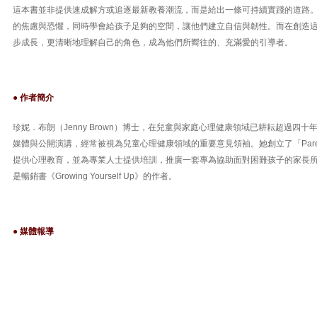
這本書並非提供速成解方或追逐最新教養潮流，而是給出一條可持續實踐的道路
的焦慮與恐懼，同時學會給孩子足夠的空間，讓他們建立自信與韌性。而在創造
步成長，更清晰地理解自己的角色，成為他們所嚮往的、充滿愛的引導者。
● 作者簡介
珍妮．布朗（Jenny Brown）博士，在兒童與家庭心理健康領域已耕耘超過四
媒體與公開演講，經常被視為兒童心理健康領域的重要意見領袖。她創立了「Parent Ho
提供心理教育，並為專業人士提供培訓，推廣一套專為協助面對困難孩子的家長
是暢銷書《Growing Yourself Up》的作者。
● 媒體報導