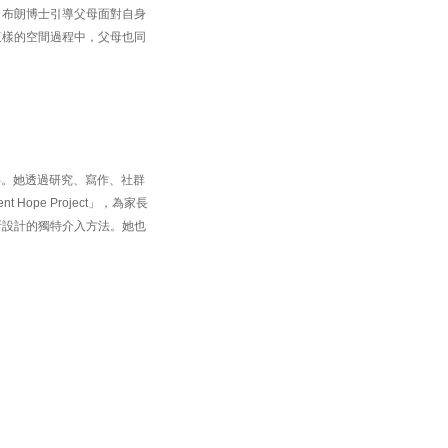
。布朗博士引導父母面對自身
這樣的空間過程中，父母也同
十年。她透過研究、寫作、社群
pe Project」，為家長
所設計的獨特介入方法。她也