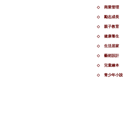
◇
商業管理
◇
勵志成長
◇
親子教育
◇
健康養生
◇
生活居家
◇
藝術設計
◇
兒童繪本
◇
青少年小說