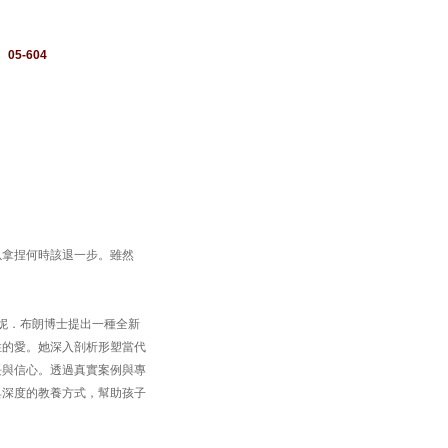
：
05-604
以拿捏何時該退一步。雖然
中，珍妮．布朗博士提出一種全新
性的愛。她深入剖析形塑當代
長與信心。透過真實案例與專
具深度的教養方式，幫助孩子