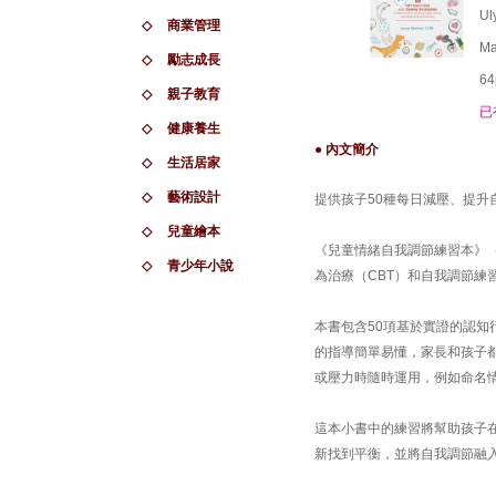
Ul
◇
商業管理
Ma
◇
勵志成長
64
◇
親子教育
已
◇
健康養生
● 內文簡介
◇
生活居家
◇
藝術設計
提供孩子50種每日減壓、提
◇
兒童繪本
《兒童情緒自我調節練習本》（The Litt
◇
青少年小說
為治療（CBT）和自我調節練
本書包含50項基於實證的認
的指導簡單易懂，家長和孩子
或壓力時隨時運用，例如命名
這本小書中的練習將幫助孩子
新找到平衡，並將自我調節融