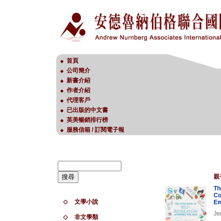
首頁
◆
公司簡介
◆
新書介紹
◆
作者介紹
◆
代理客戶
◆
已出版的中文書
◆
英美暢銷排行榜
◆
服務信箱 / 訂閱電子報
◆
親
Th
Co
◇
文學小說
Em
Je
◇
非文學類