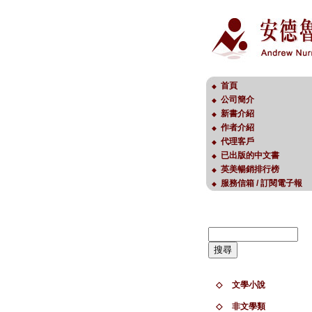
首頁
◆
公司簡介
◆
新書介紹
◆
作者介紹
◆
代理客戶
◆
已出版的中文書
◆
英美暢銷排行榜
◆
服務信箱 / 訂閱電子報
◆
◇
文學小說
◇
非文學類