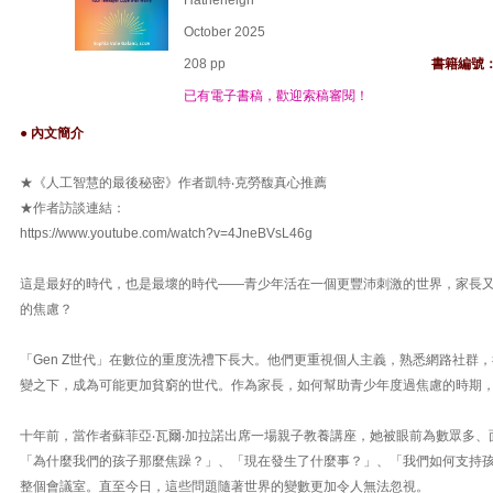
Hatherleigh
October 2025
208 pp
書籍編號
已有電子書稿，歡迎索稿審閱！
● 內文簡介
★《人工智慧的最後秘密》作者凱特‧克勞馥真心推薦
★作者訪談連結：
https://www.youtube.com/watch?v=4JneBVsL46g
這是最好的時代，也是最壞的時代——青少年活在一個更豐沛刺激的世界，家長
的焦慮？
「Gen Z世代」在數位的重度洗禮下長大。他們更重視個人主義，熟悉網路社群
變之下，成為可能更加貧窮的世代。作為家長，如何幫助青少年度過焦慮的時期
十年前，當作者蘇菲亞‧瓦爾‧加拉諾出席一場親子教養講座，她被眼前為數眾多
「為什麼我們的孩子那麼焦躁？」、「現在發生了什麼事？」、「我們如何支持
整個會議室。直至今日，這些問題隨著世界的變數更加令人無法忽視。