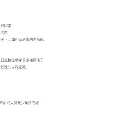
促成因素
解問題
資源下，如何做適當的諮商配
菲亞直接提供家長多種與孩子
有韌性的自我意識。
，擁有豐富的成人與青少年諮商經