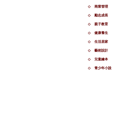
◇
商業管理
◇
勵志成長
◇
親子教育
◇
健康養生
◇
生活居家
◇
藝術設計
◇
兒童繪本
◇
青少年小說