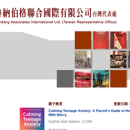
親子教育
更新日期
Calming Teenage Anxiety: A Parent’s Guide to H
With Worry
Sophia Vale Galano, LCSW