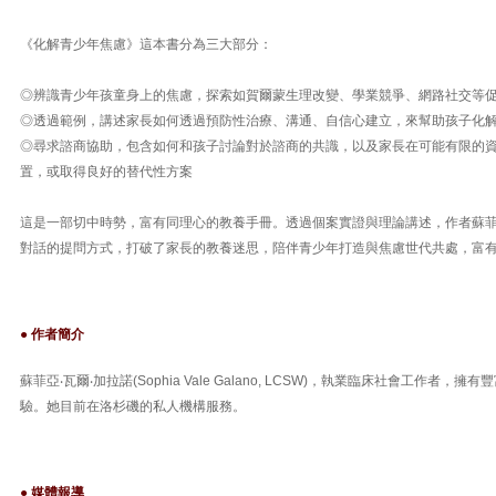
《化解青少年焦慮》這本書分為三大部分：
◎辨識青少年孩童身上的焦慮，探索如賀爾蒙生理改變、學業競爭、網路社交等
◎透過範例，講述家長如何透過預防性治療、溝通、自信心建立，來幫助孩子化
◎尋求諮商協助，包含如何和孩子討論對於諮商的共識，以及家長在可能有限的
置，或取得良好的替代性方案
這是一部切中時勢，富有同理心的教養手冊。透過個案實證與理論講述，作者蘇
對話的提問方式，打破了家長的教養迷思，陪伴青少年打造與焦慮世代共處，富
● 作者簡介
蘇菲亞‧瓦爾‧加拉諾(Sophia Vale Galano, LCSW)，執業臨床社會工作者
驗。她目前在洛杉磯的私人機構服務。
● 媒體報導