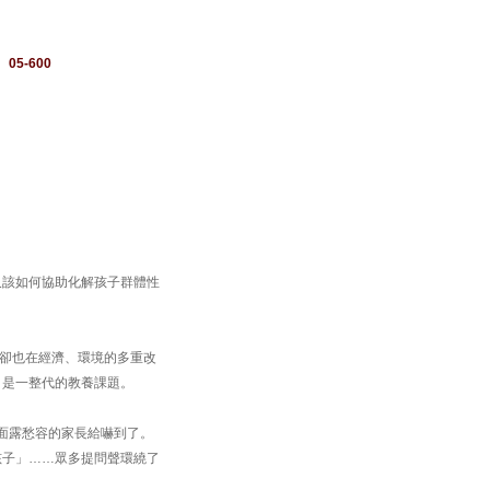
：
05-600
又該如何協助化解孩子群體性
，卻也在經濟、環境的多重改
，是一整代的教養課題。
、面露愁容的家長給嚇到了。
孩子」……眾多提問聲環繞了