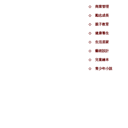
◇
商業管理
◇
勵志成長
◇
親子教育
◇
健康養生
◇
生活居家
◇
藝術設計
◇
兒童繪本
◇
青少年小說