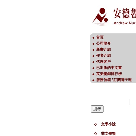
首頁
◆
公司簡介
◆
新書介紹
◆
作者介紹
◆
代理客戶
◆
已出版的中文書
◆
英美暢銷排行榜
◆
服務信箱 / 訂閱電子報
◆
◇
文學小說
◇
非文學類