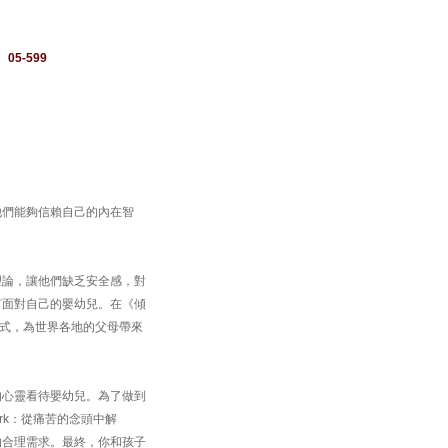
：
05-599
他們能夠信賴自己的內在智
理論，讓他們缺乏安全感，對
何面對自己的嬰幼兒。在《傾
溝通方式，為世界各地的父母帶來
的心靈看待嬰幼兒。為了做到
ork：從痛苦的念頭中解
的合理需求。最終，你和孩子