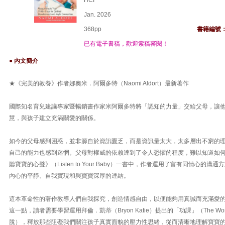
HCI
Jan. 2026
368pp
書籍編號
已有電子書稿，歡迎索稿審閱！
● 內文簡介
★《完美的教養》作者娜奧米．阿爾多特（Naomi Aldort）最新著作
國際知名育兒建議專家暨暢銷書作家米阿爾多特將「認知的力量」交給父母，讓
慧，與孩子建立充滿關愛的關係。
如今的父母感到困惑，並非源自於資訊匱乏，而是資訊量太大，太多層出不窮的
自己的能力也感到迷惘。父母對權威的依賴達到了令人恐懼的程度，難以知道如
聽寶寶的心聲》（Listen to Your Baby）一書中，作者運用了富有同情心的
內心的平靜、自我實現和與寶寶深厚的連結。
這本革命性的著作教導人們自我探究，創造情感自由，以便能夠用真誠而充滿愛
這一點，讀者需要學習運用拜倫．凱蒂（Bryon Katie）提出的「功課」（The W
脫），釋放那些阻礙我們關注孩子真實面貌的壓力性思緒，從而清晰地理解寶寶