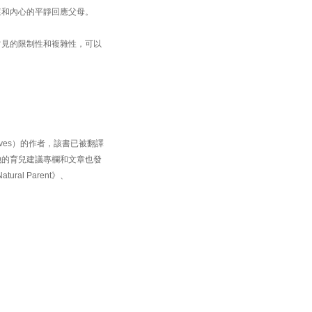
懷和內心的平靜回應父母。
常見的限制性和複雜性，可以
Ourselves）的作者，該書已被翻譯
她的育兒建議專欄和文章也發
ral Parent》、