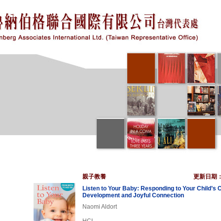
親子教養
更新日期
Listen to Your Baby: Responding to Your Child’s 
Development and Joyful Connection
Naomi Aldort