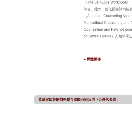
《The Self-Love Workbook》、
等書。此外，曾任國際諮商協會（Inter
（American Counseling
Multicultural Counselin
Counselling and Psy
of Central Florida
● 媒體報導