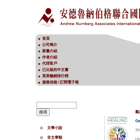
首頁
◆
公司簡介
◆
新書介紹
◆
作者介紹
◆
代理客戶
◆
已出版的中文書
◆
英美暢銷排行榜
◆
服務信箱 / 訂閱電子報
◆
勵
Ge
◇
文學小說
Sh
◇
非文學類
Ul