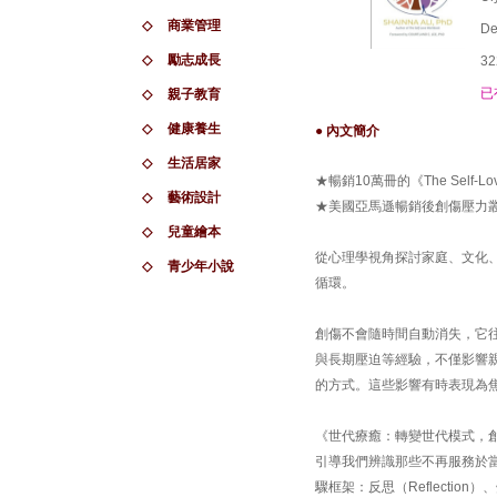
◇
商業管理
De
◇
勵志成長
32
已
◇
親子教育
◇
健康養生
● 內文簡介
◇
生活居家
★暢銷10萬冊的《The Self-L
◇
藝術設計
★美國亞馬遜暢銷後創傷壓力
◇
兒童繪本
從心理學視角探討家庭、文化
◇
青少年小說
循環。
創傷不會隨時間自動消失，它
與長期壓迫等經驗，不僅影響
的方式。這些影響有時表現為
《世代療癒：轉變世代模式，創造改
引導我們辨識那些不再服務於
驟框架：反思（Reflection）、