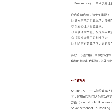
（Resonance），幫助
透過這個過程，讀者將學習：
◎ 建立更穩定且真誠的人際關
◎ 改善心理與身體健康。
◎ 重新連結文化、祖先與自我
◎ 擺脫被繼承的限制性信念，
◎ 創造更有意義的個人與家族
喜歡《心靈的傷，身體會記住
傷如何跨越世代延續，以及我
● 作者簡介
Shainna Ali，一位心理健康諮商
者，運用創新諮商方法幫助客
曾任《Journal of Multicultural
Advancement of Counsel