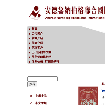
首頁
◆
公司簡介
◆
新書介紹
◆
作者介紹
◆
代理客戶
◆
已出版的中文書
◆
英美暢銷排行榜
◆
服務信箱 / 訂閱電子報
◆
勵
Yo
◇
文學小說
Mi
◇
非文學類
St