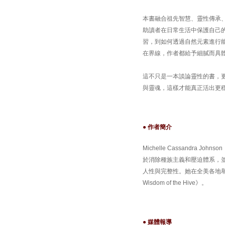
本書融合祖先智慧、靈性傳承
助讀者在日常生活中保護自己
習，到如何透過自然元素進行
在界線，作者都給予細膩而具
這不只是一本談論靈性的書，
與靈魂，這樣才能真正活出更
● 作者簡介
Michelle Cassandr
於消除種族主義和壓迫體系，
人性與完整性。她在全美各地舉辦工
Wisdom of the Hive》。
● 媒體報導