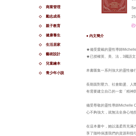
◇
商業管理
Se
◇
勵志成長
25
已
◇
親子教育
◇
健康養生
● 內文簡介
◇
生活居家
★備受愛戴的靈性導師Michelle C
◇
藝術設計
★已授權英、美、法，3國語文
◇
兒童繪本
本書匯集一系列強大的靈性修
◇
青少年小說
長期面對壓力、社會動盪、人
有需要建立自己的一套「精神
備受尊敬的靈性導師Michelle
心不夠強大，就無法全身心地
在這本書中，她以溫柔而充滿
享了隨時保護我們的資源和指