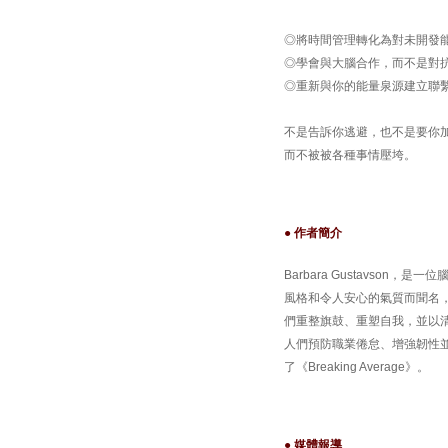
◎將時間管理轉化為對未開發
◎學會與大腦合作，而不是對
◎重新與你的能量泉源建立聯
不是告訴你逃避，也不是要你
而不被被各種事情壓垮。
● 作者簡介
Barbara Gustavso
風格和令人安心的氣質而聞名
們重整旗鼓、重塑自我，並以
人們預防職業倦怠、增強韌性並實現
了《Breaking Average》。
● 媒體報導