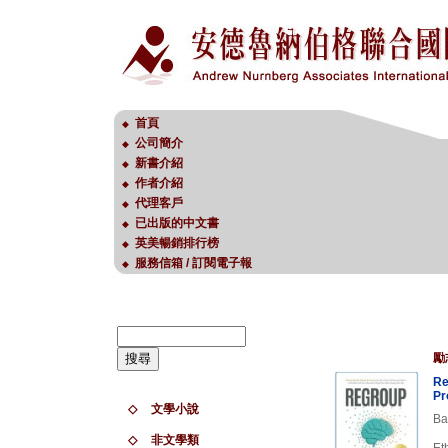
首頁
◆
公司簡介
◆
新書介紹
◆
作者介紹
◆
代理客戶
◆
已出版的中文書
◆
英美暢銷排行榜
◆
服務信箱 / 訂閱電子報
◆
勵
Re
Pr
◇
文學小說
Ba
◇
非文學類