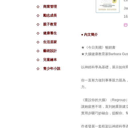
Et
◇
商業管理
Ja
◇
勵志成長
16
◇
親子教育
已
◇
健康養生
● 內文簡介
◇
生活居家
★《今日美國》暢銷書
◇
藝術設計
★大腦健康教育家Barbara Gu
◇
兒童繪本
以神經科學為基礎，展示如何
◇
青少年小說
你一直努力做到事事親力親為
力。
《重設你的大腦》（Regro
讓她疲憊不堪，直到她重新建
實用步驟巧妙融合，提醒你、
作者發展一套框架以神經科學