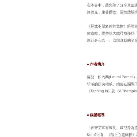
在本書中，蘿兒除了分享其臨
師傑克．康菲爾德、靈性體驗
《釋放不屬於你的負擔》將帶
位療癒，覺察並大膽釋放那些
達到身心合一、回歸真我的至
● 作者簡介
蘿兒．帕內爾(Laurel Pa
領域的頂尖權威。她曾在國際工作坊
《Tapping In》及《A Therapi
● 媒體報導
「睿智又富有遠見。蘿兒身為療
Kornfield)，《踏上心靈幽徑》和《A