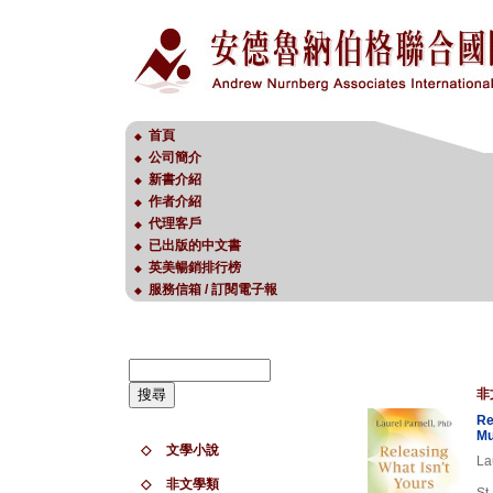
首頁
◆
公司簡介
◆
新書介紹
◆
作者介紹
◆
代理客戶
◆
已出版的中文書
◆
英美暢銷排行榜
◆
服務信箱 / 訂閱電子報
◆
非
Re
Mu
◇
文學小說
La
◇
非文學類