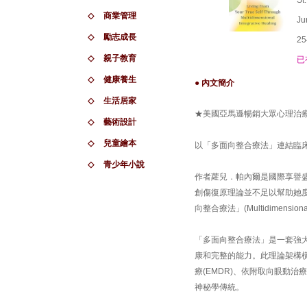
St
◇
商業管理
Ju
◇
勵志成長
25
◇
親子教育
已
◇
健康養生
● 內文簡介
◇
生活居家
★美國亞馬遜暢銷大眾心理治療
◇
藝術設計
◇
兒童繪本
以「多面向整合療法」連結臨
◇
青少年小說
作者蘿兒．帕內爾是國際享譽
創傷復原理論並不足以幫助她
向整合療法」(Multidimensional I
「多面向整合療法」是一套強
康和完整的能力。此理論架構
療(EMDR)、依附取向眼動治
神秘學傳統。