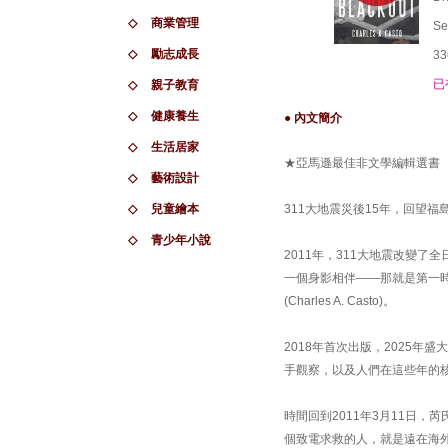
◇
商業管理
Se
◇
勵志成長
33
已
◇
親子教育
◇
健康養生
● 內文簡介
◇
生活居家
★亞馬遜最佳非文學編輯選書
◇
藝術設計
◇
兒童繪本
311大地震災後15年，回望
◇
青少年小說
2011年，311大地震改變
一個身影相伴——那就是第一時
(Charles A. Casto)。
2018年首次出版，2025年盛大
手觀察，以及人們在這些年的
時間回到2011年3月11日
個致電求救的人，就是遠在海