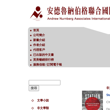
首頁
◆
公司簡介
◆
新書介紹
◆
作者介紹
◆
代理客戶
◆
已出版的中文書
◆
英美暢銷排行榜
◆
服務信箱 / 訂閱電子報
◆
非
St
◇
文學小說
Ch
◇
非文學類
Di