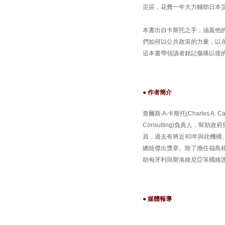
災區，花費一年大力輔助日本
本書出自卡斯托之手，涵蓋他
們如何以公共政策的力量，以
這本書帶領讀者銘記傷痛以後
● 作者簡介
查爾斯‧A‧卡斯托(Charles 
Consulting)負責人，
員，過去有將近40年與此機構
總統傑出獎章。除了擔任福島核
助匈牙利與斯洛維尼亞等國維
● 媒體報導