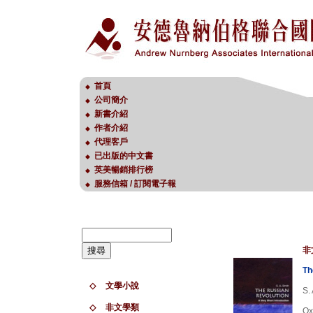
首頁
◆
公司簡介
◆
新書介紹
◆
作者介紹
◆
代理客戶
◆
已出版的中文書
◆
英美暢銷排行榜
◆
服務信箱 / 訂閱電子報
◆
非
Th
◇
文學小說
S.
◇
非文學類
Ox