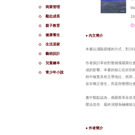
◇
商業管理
Ma
◇
勵志成長
19
已
◇
親子教育
◇
健康養生
● 內文簡介
◇
生活居家
本書以淺顯易懂的方式，對19
◇
藝術設計
◇
兒童繪本
作者探討革命對整個俄羅斯社
成的影響。本書的核心在於剖
◇
青少年小說
程中確實具有主導地位，然而
並非獨立發生，而是與整體社
書中觀點認為，俄羅斯革命並
壓迫並存、最終演變為極權統
● 作者簡介