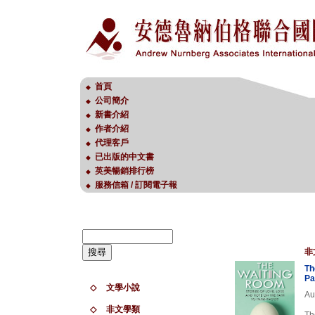
首頁
◆
公司簡介
◆
新書介紹
◆
作者介紹
◆
代理客戶
◆
已出版的中文書
◆
英美暢銷排行榜
◆
服務信箱 / 訂閱電子報
◆
非
Th
Pa
◇
文學小說
Au
◇
非文學類