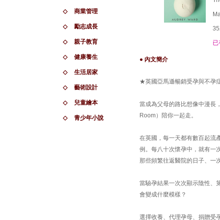
Th
◇
商業管理
Ma
◇
勵志成長
35
◇
親子教育
已
◇
健康養生
● 內文簡介
◇
生活居家
★英國亞馬遜暢銷受孕與不孕症
◇
藝術設計
◇
兒童繪本
當成為父母的路比想像中漫長，《
Room）陪你一起走。
◇
青少年小說
在英國，每一天都有數百起流
例。每八十次懷孕中，就有一
那些頻繁往返醫院的日子、一
當驗孕結果一次次顯示陰性、
會變成什麼模樣？
選擇收養、代理孕母、捐贈受