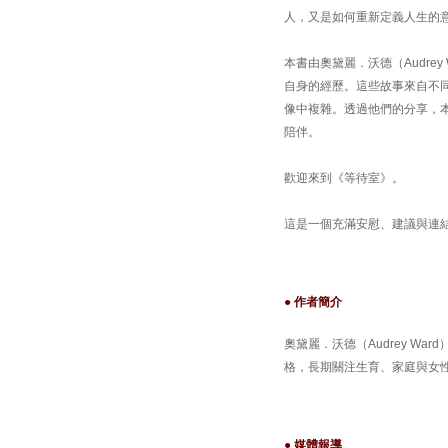
人，又是如何重新定義人生的
本書由奧黛麗．沃德（Audre
自身的經歷。這些故事來自不
像中複雜。透過他們的分享，
陪伴。
歡迎來到《等待室》。
這是一個充滿安慰、建議與連
● 作者簡介
奧黛麗．沃德（Audrey W
格，長期關注生育、家庭與女
● 媒體報導