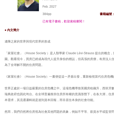
Feb. 2027
384pp
書籍編號
已有電子書稿，歡迎索稿審閱！
● 內文簡介
邊陲之家的世界與現代世界的形成
「家屋社會」（House Society ）是人類學家 Claude Lévi-Strauss 提
園。觀看現今，買房已經成為現代人提升身份的標誌，但高漲的房價，有房沒人
為了全球解不開的住房問題。
《家屋社會》（House Society）一書便從這一矛盾出發，重新檢視當代住房危
世界正處於一場日益嚴重的住房危機之中。這場危機導致英國房租飆升，西班牙
瑞典政府也因此垮台。在全球普遍推崇住房所有權的意識形態下，在各大洲，住
本需求，其流通邏輯就是達到資本回報，而非居住本身的社會功能。
然而，我們仍然將住房視為社會其他問題的表象，例如不平等、薪資水平或監管