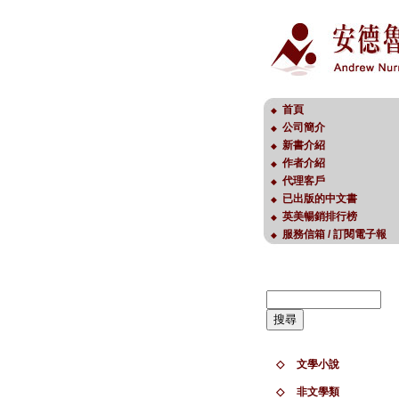
首頁
◆
公司簡介
◆
新書介紹
◆
作者介紹
◆
代理客戶
◆
已出版的中文書
◆
英美暢銷排行榜
◆
服務信箱 / 訂閱電子報
◆
◇
文學小說
◇
非文學類