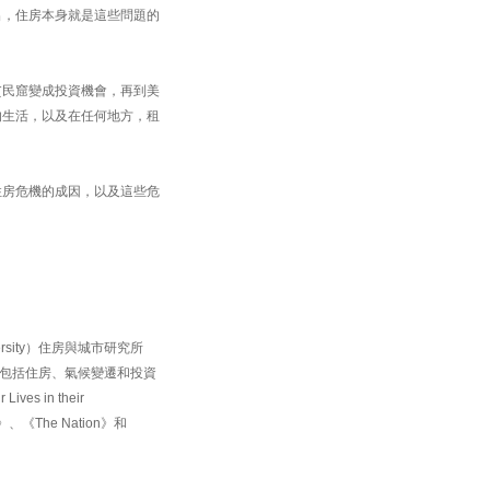
出，住房本身就是這些問題的
貧民窟變成投資機會，再到美
的生活，以及在任何地方，租
住房危機的成因，以及這些危
versity）住房與城市研究所
他的研究領域包括住房、氣候變遷和投資
s in their
w》、《The Nation》和