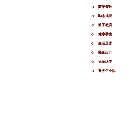
◇
商業管理
◇
勵志成長
◇
親子教育
◇
健康養生
◇
生活居家
◇
藝術設計
◇
兒童繪本
◇
青少年小說