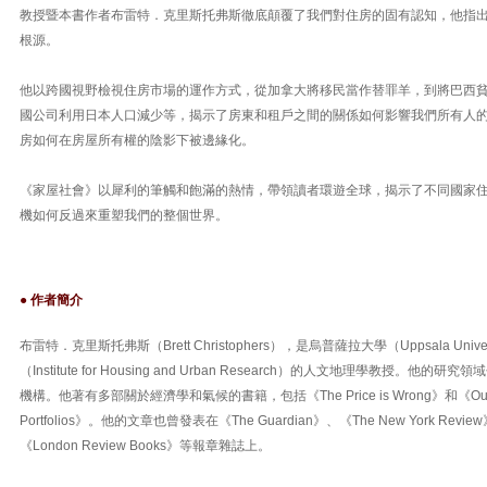
教授暨本書作者布雷特．克里斯托弗斯徹底顛覆了我們對住房的固有認知，他指
根源。
他以跨國視野檢視住房市場的運作方式，從加拿大將移民當作替罪羊，到將巴西
國公司利用日本人口減少等，揭示了房東和租戶之間的關係如何影響我們所有人
房如何在房屋所有權的陰影下被邊緣化。
《家屋社會》以犀利的筆觸和飽滿的熱情，帶領讀者環遊全球，揭示了不同國家
機如何反過來重塑我們的整個世界。
● 作者簡介
布雷特．克里斯托弗斯（Brett Christophers），是烏普薩拉大學（Uppsala Uni
（Institute for Housing and Urban Research）的人文地理學教授。
機構。他著有多部關於經濟學和氣候的書籍，包括《The Price is Wrong》和《Our Live
Portfolios》。他的文章也曾發表在《The Guardian》、《The New York Revie
《London Review Books》等報章雜誌上。