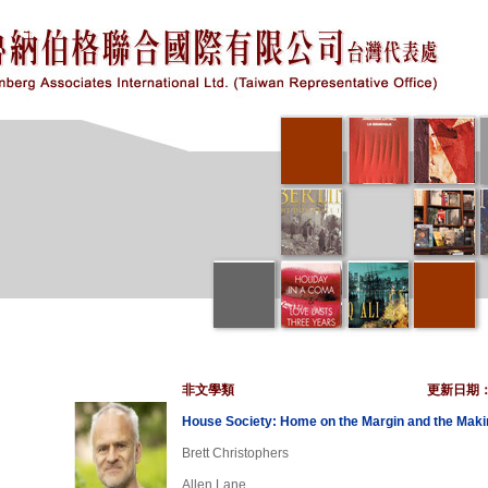
非文學類
更新日期
House Society: Home on the Margin and the Maki
Brett Christophers
Allen Lane