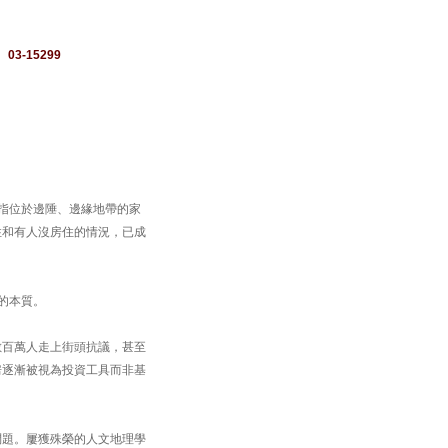
：
03-15299
出的概念，指位於邊陲、邊緣地帶的家
住和有人沒房住的情況，已成
機的本質。
數百萬人走上街頭抗議，甚至
房逐漸被視為投資工具而非基
問題。屢獲殊榮的人文地理學