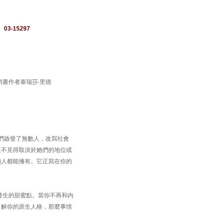
：
03-15297
書作者泰瑞莎‧里德
她們啟發了無數人，改寫社會
並不見得取決於她們的地位或
個人都能擁有。它正寫在你的
發生的甜蜜點。當你不再和內
了解你的原生人格，那麼事情