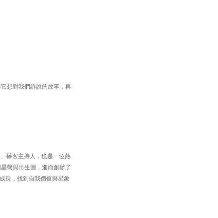
與它想對我們訴說的故事，再
、作家、播客主持人，也是一位熱
到星盤與出生圖，進而創辦了
自我成長，找到自我價值與星象