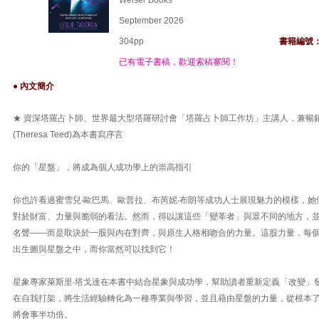
Weiser Books
September 2026
304pp
書籍編號
已有電子書稿，歡迎索稿審閱！
● 內文簡介
★ 資深塔羅占卜師、世界最大型塔羅研討會「塔羅占卜師工作坊」主講人，兼暢銷
(Theresa Teed)為本書寫序言
你的「星盤」，將成為個人成功學上的崇高指引
你也許看過蜜雪兒‧歐巴馬、歐普拉、布芮妮‧布朗等成功人士展現魅力的模樣，
對於財富、力量與脆弱的看法。然而，得以讓這些「變革者」與眾不同的地方，
名聲——而是取決於一股與內在對齊，與原生人格相吻合的力量。這股力量，每
出生圖與星盤之中，而你當然可以找到它！
星象專家萊斯里‧塔戈達在本書中結合星象與成功學，幫助讀者重新定義「改變」
在自我打架，將生活經驗轉化為一種專業與學習，並且藉由星盤的力量，從根本
將會事半功倍。