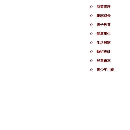
◇
商業管理
◇
勵志成長
◇
親子教育
◇
健康養生
◇
生活居家
◇
藝術設計
◇
兒童繪本
◇
青少年小說