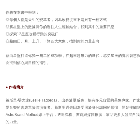
你將在本書中學到：
◎每個人都是天生的變革者，因為改變從來不是只有一種方式
◎將星盤上的數據與你的過往人生經驗結合，找到其中的重要訊息
◎探索12星座改變行動的突破口
◎藉由日、月、上升、下降四大意象，找到你的力量走向
藉由星盤打造你獨一無二的成功學，在越來越無力的世代，感受星辰的寬容智慧
次找到信心與目標的指引。
● 作者簡介
萊斯里‧塔戈達(Leslie Tagorda)， 出身於夏威夷，擁有多元背景的星象專家
愛音樂的古典單簧管演奏者。萊斯里過去因為受困於身分認同的煩惱，開始接觸
AstroBrand Method線上平台，透過課程、書寫與媒體推廣，幫助更多人發展
的力量。