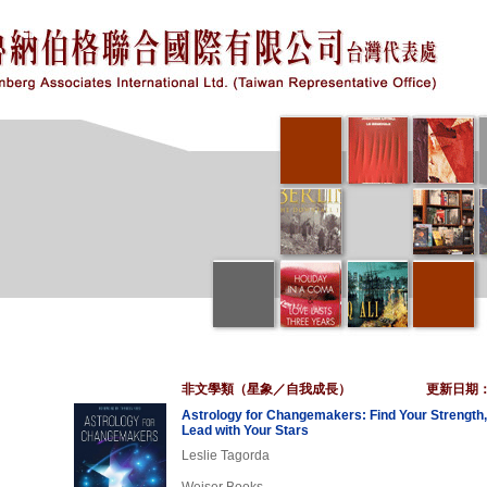
非文學類（星象／自我成長）
更新日期
Astrology for Changemakers: Find Your Strength,
Lead with Your Stars
Leslie Tagorda