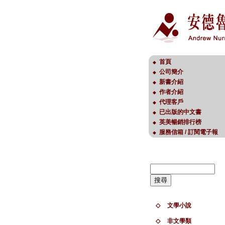
首頁
◆
公司簡介
◆
新書介紹
◆
作者介紹
◆
代理客戶
◆
已出版的中文書
◆
英美暢銷排行榜
◆
服務信箱 / 訂閱電子報
◆
◇
文學小說
◇
非文學類