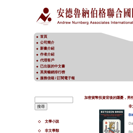
首頁
◆
公司簡介
◆
新書介紹
◆
作者介紹
◆
代理客戶
◆
已出版的中文書
◆
英美暢銷排行榜
◆
服務信箱 / 訂閱電子報
◆
加密貨幣投資背後的隱憂，男
非
Bi
◇
文學小說
Da
◇
非文學類
Bl