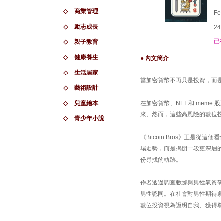
◇
商業管理
Fe
◇
勵志成長
24
已
◇
親子教育
◇
健康養生
● 內文簡介
◇
生活居家
當加密貨幣不再只是投資，而
◇
藝術設計
◇
兒童繪本
在加密貨幣、NFT 和 me
來。然而，這些高風險的數位
◇
青少年小說
《Bitcoin Bros》正
場走勢，而是揭開一段更深層
份尋找的軌跡。
作者透過調查數據與男性氣質
男性認同。在社會對男性期待
數位投資視為證明自我、獲得