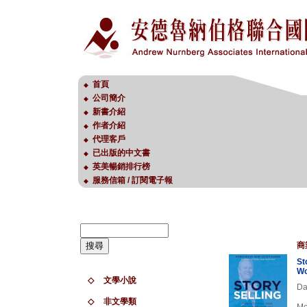
首頁
◆
公司簡介
◆
新書介紹
◆
作者介紹
◆
代理客戶
◆
已出版的中文書
◆
英美暢銷排行榜
◆
服務信箱 / 訂閱電子報
◆
商
St
Wo
◇
文學小說
Da
◇
非文學類