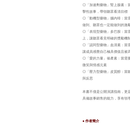
◎「加速劑藥物」腎上腺素：
擊性故事，帶領聽眾看清目標
◎「動機型藥物」腦內啡：當
做到、聽眾也一定能做到的激
◎「表現型藥物」多巴胺：當
上，讓聽眾看見明確的獎勵機
◎「認同型藥物」血清素：當
讓成員感覺自己極具價值且被
◎「愛的力量」催產素：當需
微笑與情感元素
◎「壓力型藥物」皮質醇：當
與反思
本書不僅是公開演講指南，更
具備故事銷售的能力，享有領
● 作者簡介