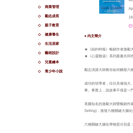
Mo
◇
商業管理
Ap
◇
勵志成長
18
◇
親子教育
已
◇
健康養生
● 內文簡介
◇
生活居家
★《紐約時報》暢銷作者激勵
◇
藝術設計
★《心靈雞湯》系列叢書共同
◇
兒童繪本
勵志演講大師教你如何觸發六
◇
青少年小說
成功的領導者，往往具備強大
事。事實上，說故事不僅是一
美國知名的激勵大師暨暢銷作家
Selling)，激發六種關鍵
六種關鍵大腦化學物質分別是