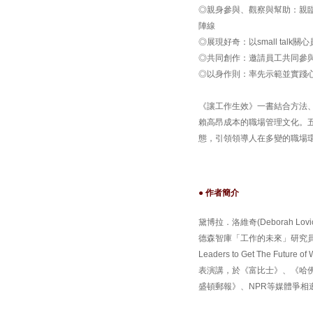
◎親身參與、觀察與幫助：親
陣線
◎展現好奇：以small ta
◎共同創作：邀請員工共同參
◎以身作則：率先示範並實踐
《讓工作生效》一書結合方法
賴高昂成本的職場管理文化。五
態，引領領導人在多變的職場
● 作者簡介
黛博拉．洛維奇(Deborah 
德森智庫「工作的未來」研究員。她
Leaders to Get The F
表演講，於《富比士》、《哈
盛頓郵報》、NPR等媒體爭相