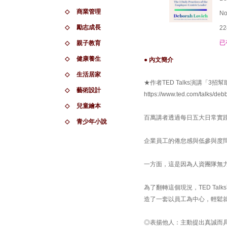
◇
商業管理
No
◇
勵志成長
22
已
◇
親子教育
◇
健康養生
● 內文簡介
◇
生活居家
★作者TED Talks演講「
◇
藝術設計
https://www.ted.com/talks/deb
◇
兒童繪本
百萬講者透過每日五大日常實
◇
青少年小說
企業員工的倦怠感與低參與度
一方面，這是因為人資團隊無
為了翻轉這個現況，TED T
造了一套以員工為中心，輕鬆
◎表揚他人：主動提出真誠而