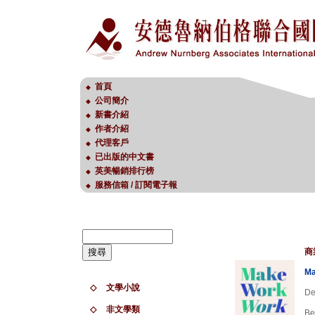
首頁
◆
公司簡介
◆
新書介紹
◆
作者介紹
◆
代理客戶
◆
已出版的中文書
◆
英美暢銷排行榜
◆
服務信箱 / 訂閱電子報
◆
商
Ma
◇
文學小說
De
◇
非文學類
Be