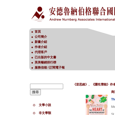
首頁
◆
公司簡介
◆
新書介紹
◆
作者介紹
◆
代理客戶
◆
已出版的中文書
◆
英美暢銷排行榜
◆
服務信箱 / 訂閱電子報
◆
《逆思維》、《隱性潛能》作
商
Th
◇
文學小說
Me
◇
非文學類
St