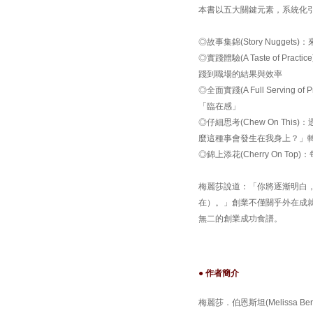
本書以五大關鍵元素，系統化
◎故事集錦(Story Nugge
◎實踐體驗(A Taste of 
踐到職場的結果與效率
◎全面實踐(A Full Servi
「臨在感」
◎仔細思考(Chew On T
麼這種事會發生在我身上？」
◎錦上添花(Cherry On T
梅麗莎說道：「你將逐漸明白
在）。」創業不僅關乎外在成
無二的創業成功食譜。
● 作者簡介
梅麗莎．伯恩斯坦(Melissa