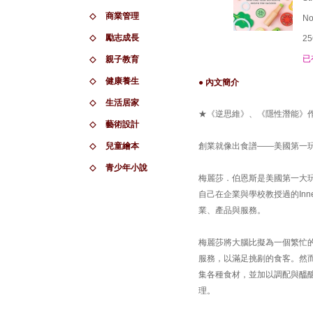
◇
商業管理
No
◇
勵志成長
25
已
◇
親子教育
◇
健康養生
● 內文簡介
◇
生活居家
★《逆思維》、《隱性潛能》
◇
藝術設計
◇
兒童繪本
創業就像出食譜——美國第一
◇
青少年小說
梅麗莎．伯恩斯是美國第一大玩具幼
自己在企業與學校教授過的In
業、產品與服務。
梅麗莎將大腦比擬為一個繁忙
服務，以滿足挑剔的食客。然
集各種食材，並加以調配與醞
理。