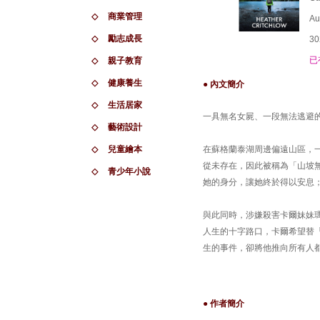
◇
商業管理
Au
◇
勵志成長
30
已
◇
親子教育
◇
健康養生
● 內文簡介
◇
生活居家
一具無名女屍、一段無法逃避
◇
藝術設計
◇
兒童繪本
在蘇格蘭泰湖周邊偏遠山區，
從未存在，因此被稱為「山坡無名女屍
◇
青少年小說
她的身分，讓她終於得以安息
與此同時，涉嫌殺害卡爾妹妹
人生的十字路口，卡爾希望替
生的事件，卻將他推向所有人
● 作者簡介