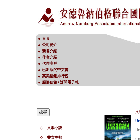
首頁
◆
公司簡介
◆
新書介紹
◆
作者介紹
◆
代理客戶
◆
已出版的中文書
◆
英美暢銷排行榜
◆
服務信箱 / 訂閱電子報
◆
文
Un
◇
文學小說
He
◇
非文學類
Ca