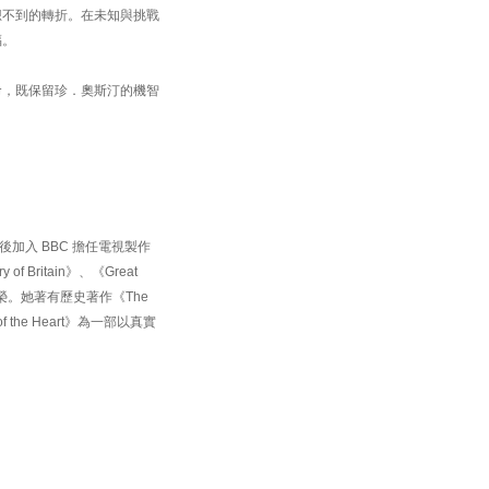
想不到的轉折。在未知與挑戰
福。
命，既保留珍．奧斯汀的機智
後加入 BBC 擔任電視製作
f Britain》、《Great
項業界殊榮。她著有歷史著作《The
 the Heart》為一部以真實