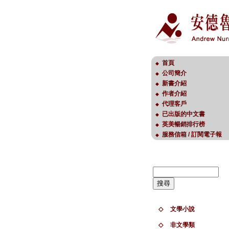
首頁
◆
公司簡介
◆
新書介紹
◆
作者介紹
◆
代理客戶
◆
已出版的中文書
◆
英美暢銷排行榜
◆
服務信箱 / 訂閱電子報
◆
◇
文學小說
◇
非文學類