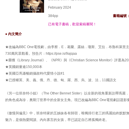
February 2024
384pp
書籍編號
已有電子書稿，歡迎索稿審閱！
● 內文簡介
★改編為BBC One電視劇，由李察．E．葛蘭、露絲．瓊斯、艾拉．布魯科萊里
730萬民眾觀看。預告片：https://pse.is/9ajqaa
★榮獲《Library Journal》、《NPR》與《Christian Science Monitor》評
★英國銷量逾150,000本
★英國亞馬遜暢銷攝政時代愛情小說#1
★已授權英、美、義、俄、丹、德、匈、羅、西、烏、波、法，11國語文
《另一位班奈特小姐》（The Other Bennet Sister）以全新的視角重新詮
的角色成為珍．奧斯汀世界中的全新女主角。現已改編為BBC One電視劇話題影
《傲慢與偏見》中，班奈特家的五姊妹各有歸宿，唯獨排行老三的瑪麗始終默默
魅力，是個熱愛閱讀、內向寡言的女孩，早已認定自己將孤獨終老。