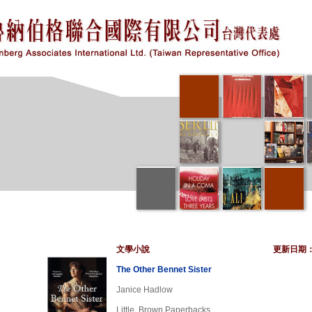
文學小說
更新日期
The Other Bennet Sister
Janice Hadlow
Little, Brown Paperbacks