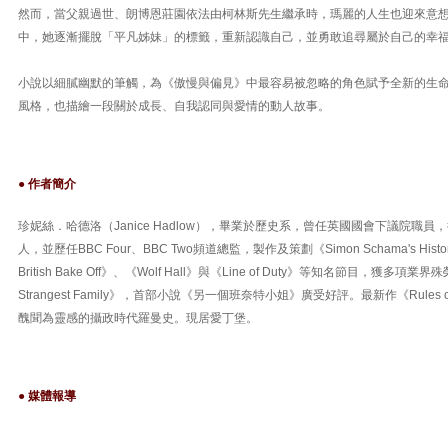
然而，當父親過世、朗博恩莊園依法由柯林斯先生繼承時，瑪麗的人生也迎來意
中，她逐漸擺脫「平凡姊妹」的標籤，重新認識自己，並勇敢追尋屬於自己的幸
小說以細膩幽默的筆觸，為《傲慢與偏見》中最容易被忽略的角色賦予全新的生
風格，也描繪一段關於成長、自我認同與愛情的動人故事。
● 作者簡介
珍妮絲．哈德洛（Janice Hadlow），畢業於歷史系，曾任英國國會下議院職員，
人，並歷任BBC Four、BBC Two頻道總監，製作及策劃《Simon Schama's History o
British Bake Off》、《Wolf Hall》與《Line of Duty》等知名節目，獲多
Strangest Family》，首部小說《另一個班奈特小姐》廣受好評。最新作《Rules of
醜聞為靈感的攝政時代羅曼史。現居愛丁堡。
● 媒體報導