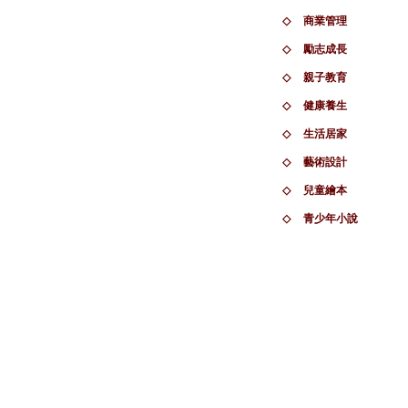
◇
商業管理
◇
勵志成長
◇
親子教育
◇
健康養生
◇
生活居家
◇
藝術設計
◇
兒童繪本
◇
青少年小說