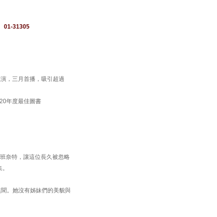
：
01-31305
主演，三月首播，吸引超過
選為2020年度最佳圖書
釋瑪麗．班奈特，讓這位長久被忽略
集。
無聞。她沒有姊妹們的美貌與