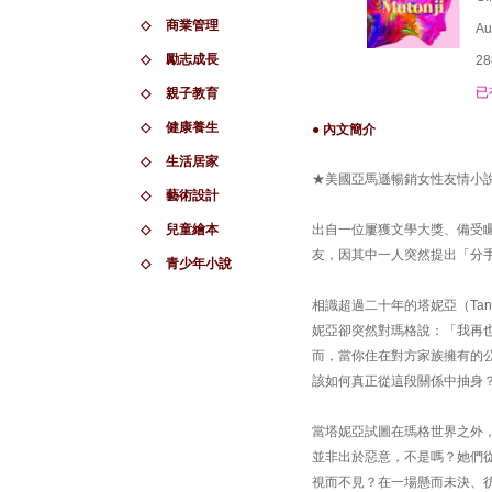
◇
商業管理
Au
◇
勵志成長
28
已
◇
親子教育
◇
健康養生
● 內文簡介
◇
生活居家
★美國亞馬遜暢銷女性友情小
◇
藝術設計
◇
兒童繪本
出自一位屢獲文學大獎、備受
友，因其中一人突然提出「分
◇
青少年小說
相識超過二十年的塔妮亞（Tan
妮亞卻突然對瑪格說：「我再
而，當你住在對方家族擁有的公
該如何真正從這段關係中抽身
當塔妮亞試圖在瑪格世界之外
並非出於惡意，不是嗎？她們
視而不見？在一場懸而未決、