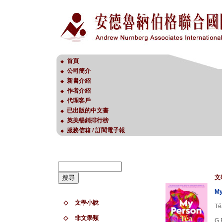
首頁
◆
公司簡介
◆
新書介紹
◆
作者介紹
◆
代理客戶
◆
已出版的中文書
◆
英美暢銷排行榜
◆
服務信箱 / 訂閱電子報
◆
文
My
◇
文學小說
Té
◇
非文學類
G.