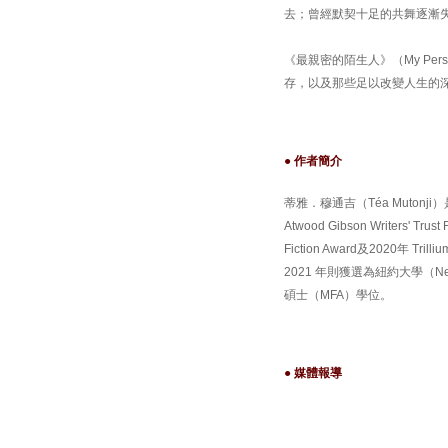
去；曾經默契十足的共舞逐漸
《最親密的陌生人》（My P
存，以及那些足以改變人生的
● 作者簡介
蒂雅．穆通吉（Téa Mutonji）
Atwood Gibson Writers' Tr
Fiction Award及2020年 Tril
2021 年則獲選為紐約大學（New Y
碩士（MFA）學位。
● 媒體報導