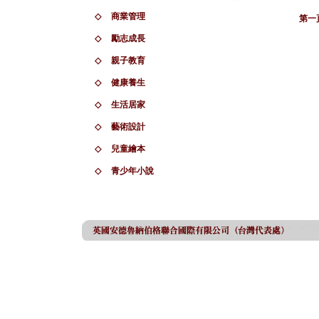
◇
商業管理
第一
◇
勵志成長
◇
親子教育
◇
健康養生
◇
生活居家
◇
藝術設計
◇
兒童繪本
◇
青少年小說