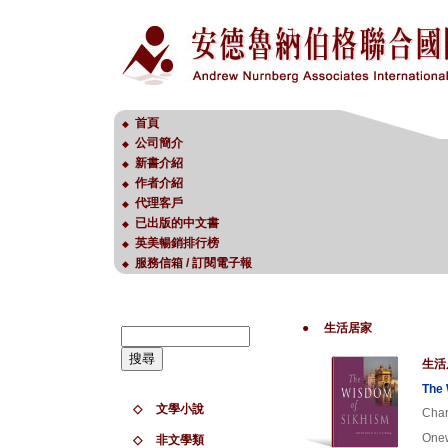
首頁
◆
公司簡介
◆
新書介紹
◆
作者介紹
◆
代理客戶
◆
已出版的中文書
◆
英美暢銷排行榜
◆
服務信箱 / 訂閱電子報
◆
●
生活居家
生活
The 
◇
文學小說
Char
Onew
◇
非文學類