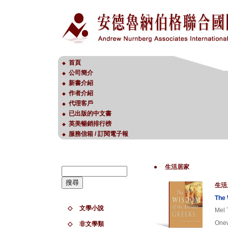
首頁
◆
公司簡介
◆
新書介紹
◆
作者介紹
◆
代理客戶
◆
已出版的中文書
◆
英美暢銷排行榜
◆
服務信箱 / 訂閱電子報
◆
●
生活居家
生活
The 
◇
文學小說
Mel
Onew
◇
非文學類