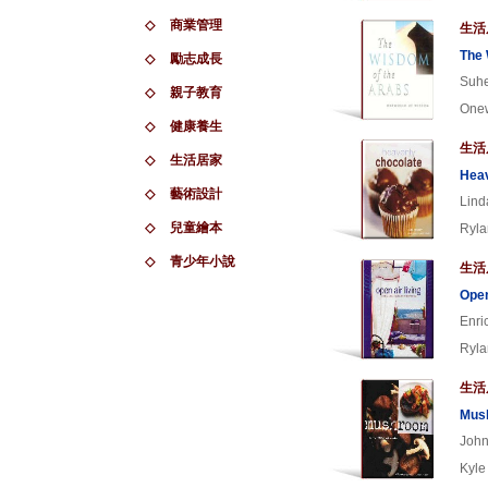
◇
商業管理
生活
The 
◇
勵志成長
Suhe
◇
親子教育
Onew
◇
健康養生
生活
◇
生活居家
Heav
◇
藝術設計
Linda
◇
兒童繪本
Ryla
◇
青少年小說
生活
Open
Enri
Ryla
生活
Mus
John
Kyle